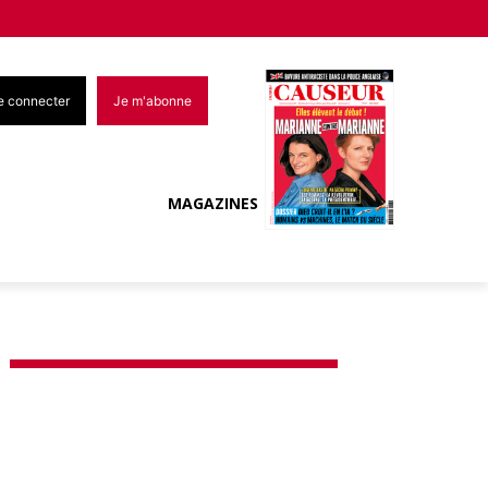
e connecter
Je m'abonne
MAGAZINES