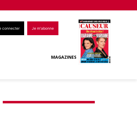
e connecter
Je m'abonne
MAGAZINES