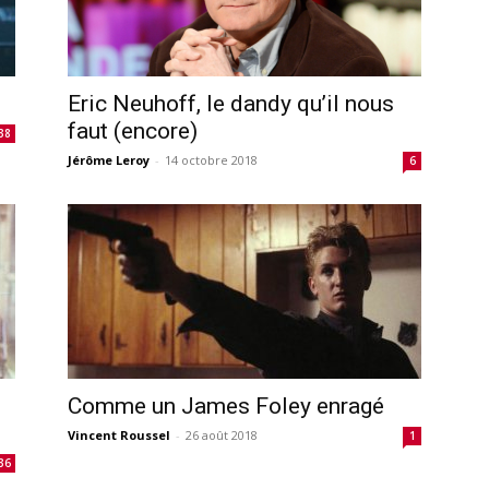
Eric Neuhoff, le dandy qu’il nous
faut (encore)
38
Jérôme Leroy
-
14 octobre 2018
6
Comme un James Foley enragé
Vincent Roussel
-
26 août 2018
1
36