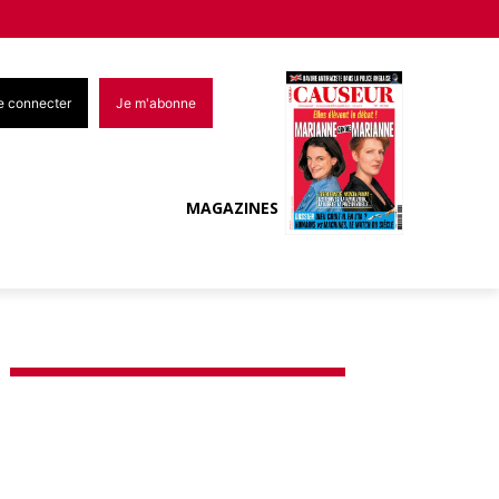
e connecter
Je m'abonne
MAGAZINES