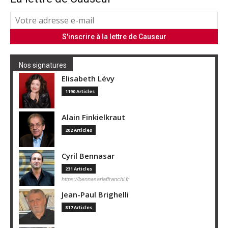
Nos signatures
Elisabeth Lévy
1190 Articles
Alain Finkielkraut
202 Articles
Cyril Bennasar
231 Articles
https://bennasarlaffranchi.fr
Jean-Paul Brighelli
817 Articles