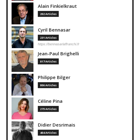
Alain Finkielkraut
202 Articles
Cyril Bennasar
231 Articles
https://bennasarlaffranchi.fr
Jean-Paul Brighelli
817 Articles
Philippe Bilger
806 Articles
Céline Pina
273 Articles
Didier Desrimais
404 Articles