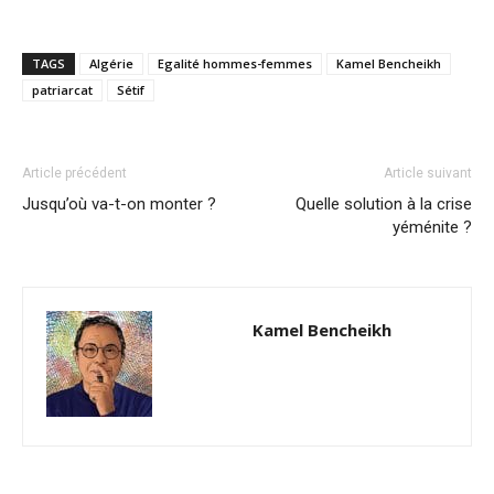
TAGS
Algérie
Egalité hommes-femmes
Kamel Bencheikh
patriarcat
Sétif
Article précédent
Article suivant
Jusqu’où va-t-on monter ?
Quelle solution à la crise
yéménite ?
Kamel Bencheikh