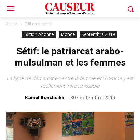
Accueil
Édition Abonné
Édition Abonné
Monde
Septembre 2019
Sétif: le patriarcat arabo-
mulsulman et les femmes
La ligne de démarcation entre la femme et l'homme y est
réellement infranchissable
Kamel Bencheikh
-
30 septembre 2019