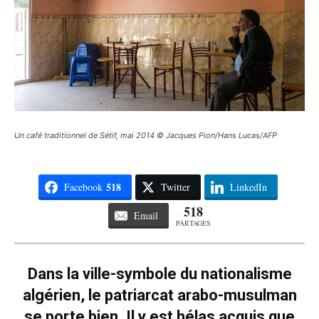
Un café traditionnel de Sétif, mai 2014 © Jacques Pion/Hans Lucas/AFP
518
Facebook
Twitter
LinkedIn
518
Email
PARTAGES
Dans la ville-symbole du nationalisme
algérien, le patriarcat arabo-musulman
se porte bien. Il y est hélas acquis que