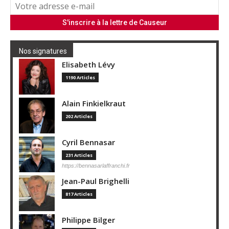
Nos signatures
Elisabeth Lévy
1190 Articles
Alain Finkielkraut
202 Articles
Cyril Bennasar
231 Articles
https://bennasarlaffranchi.fr
Jean-Paul Brighelli
817 Articles
Philippe Bilger