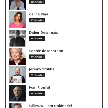
805 Articles
Céline Pina
273 Articles
Didier Desrimais
403 Articles
Sophie de Menthon
116 Articles
Jeremy Stubbs
351 Articles
Ivan Rioufol
301 Articles
Gilles-William Goldnadel