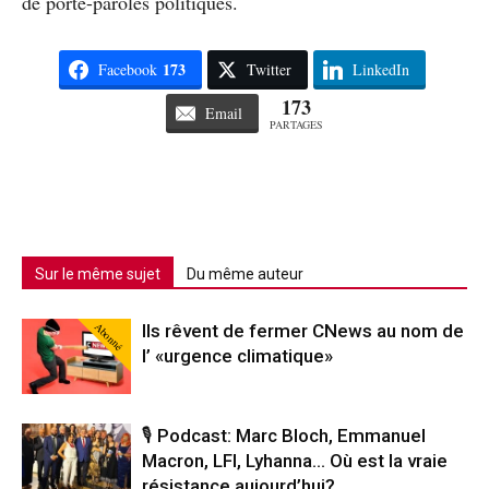
de porte-paroles politiques.
173
Facebook
Twitter
LinkedIn
173
Email
PARTAGES
Sur le même sujet
Du même auteur
Abonné
Ils rêvent de fermer CNews au nom de
l’ «urgence climatique»
🎙️ Podcast: Marc Bloch, Emmanuel
Macron, LFI, Lyhanna… Où est la vraie
résistance aujourd’hui?