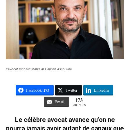
L'avocat Richard Malka © Hannah Assouline
173
Facebook
Twitter
LinkedIn
173
Email
PARTAGES
Le célèbre avocat avance qu’on ne
pourra jamais avoir autant de canaux que