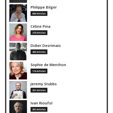
Philippe Bilger
806 Articles
Céline Pina
273 Articles
Didier Desrimais
403 Articles
Sophie de Menthon
116 Articles
Jeremy Stubbs
351 Articles
Ivan Rioufol
301 Articles