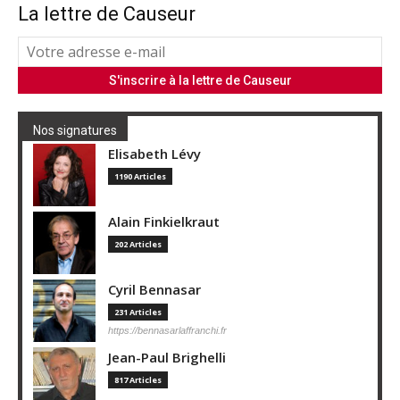
La lettre de Causeur
Nos signatures
Elisabeth Lévy
1190 Articles
Alain Finkielkraut
202 Articles
Cyril Bennasar
231 Articles
https://bennasarlaffranchi.fr
Jean-Paul Brighelli
817 Articles