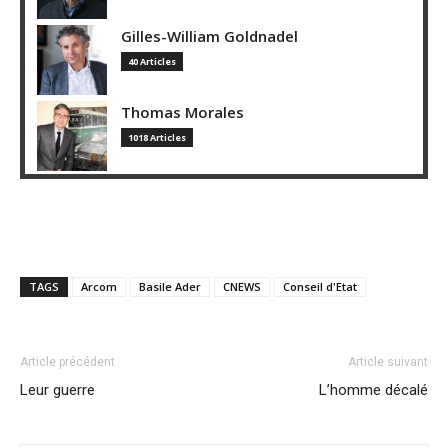
Gilles-William Goldnadel
40 Articles
Thomas Morales
1018 Articles
TAGS
Arcom
Basile Ader
CNEWS
Conseil d'Etat
Article précédent
Article suivant
Leur guerre
L’homme décalé