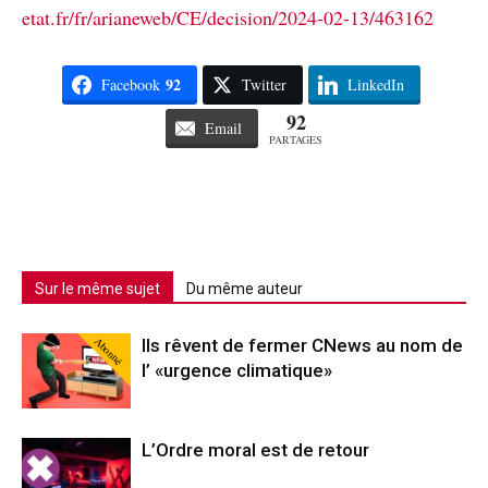
etat.fr/fr/arianeweb/CE/decision/2024-02-13/463162
92
Facebook
Twitter
LinkedIn
92
Email
PARTAGES
Sur le même sujet
Du même auteur
Abonné
Ils rêvent de fermer CNews au nom de
l’ «urgence climatique»
L’Ordre moral est de retour