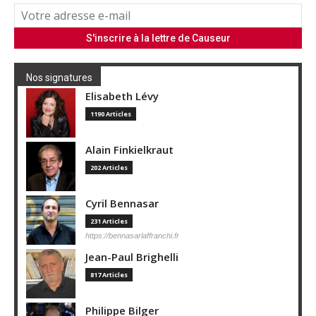
Nos signatures
Elisabeth Lévy
1190 Articles
Alain Finkielkraut
202 Articles
Cyril Bennasar
231 Articles
https://bennasarlaffranchi.fr
Jean-Paul Brighelli
817 Articles
Philippe Bilger