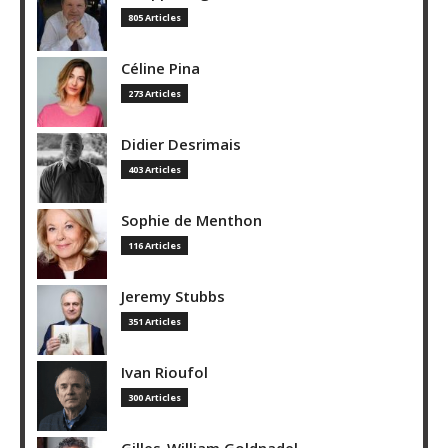
805 Articles
Céline Pina
273 Articles
Didier Desrimais
403 Articles
Sophie de Menthon
116 Articles
Jeremy Stubbs
351 Articles
Ivan Rioufol
300 Articles
Gilles-William Goldnadel