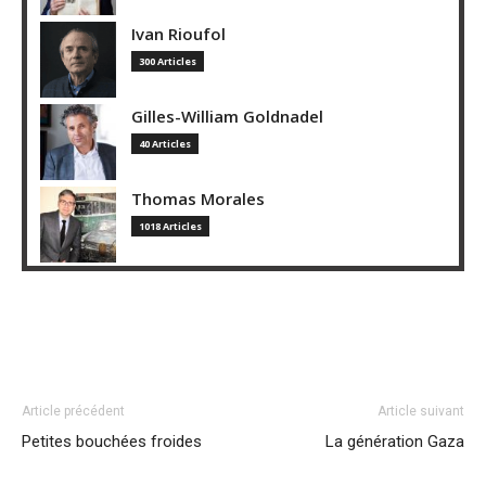
Ivan Rioufol
300 Articles
Gilles-William Goldnadel
40 Articles
Thomas Morales
1018 Articles
Article précédent
Article suivant
Petites bouchées froides
La génération Gaza