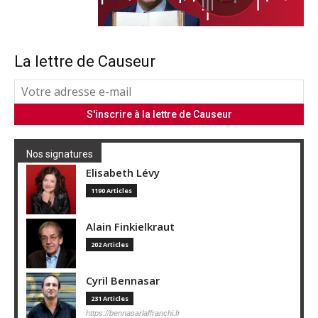
La lettre de Causeur
Nos signatures
Elisabeth Lévy
1190 Articles
Alain Finkielkraut
202 Articles
Cyril Bennasar
231 Articles
https://bennasarlaffranchi.fr