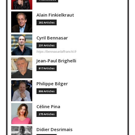
Alain Finkielkraut
202 Articles
Cyril Bennasar
231 Articles
https://bennasarlaffranchi.fr
Jean-Paul Brighelli
817 Articles
Philippe Bilger
806 Articles
Céline Pina
273 Articles
Didier Desrimais