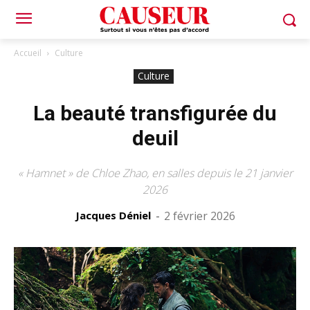
Accueil
Culture
Culture
La beauté transfigurée du
deuil
« Hamnet » de Chloe Zhao, en salles depuis le 21 janvier
2026
Jacques Déniel
-
2 février 2026