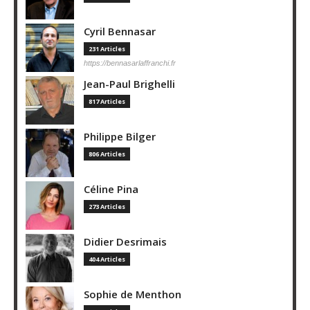
Cyril Bennasar
231 Articles
https://bennasarlaffranchi.fr
Jean-Paul Brighelli
817 Articles
Philippe Bilger
806 Articles
Céline Pina
273 Articles
Didier Desrimais
404 Articles
Sophie de Menthon