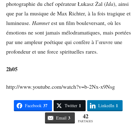
photographie du chef opérateur Łukasz Żal (
Ida
), ainsi
que par la musique de Max Richter, à la fois tragique et
lumineuse.
Hamnet
est un film bouleversant, où les
émotions ne sont jamais mélodramatiques, mais portées
par une ampleur poétique qui confère à l’œuvre une
profondeur et une force spirituelles rares.
2h05
http://www.youtube.com/watch?v=b-2Nx-x9Nsg
37
1
1
Facebook
Twitter
LinkedIn
42
3
Email
PARTAGES