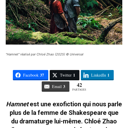
"Hamnet" réalisé par Chloé Zhao (2025) © Universal
37
1
1
Facebook
Twitter
LinkedIn
42
3
Email
PARTAGES
Hamnet
est une exofiction qui nous parle
plus de la femme de Shakespeare que
du dramaturge lui-même. Chloé Zhao