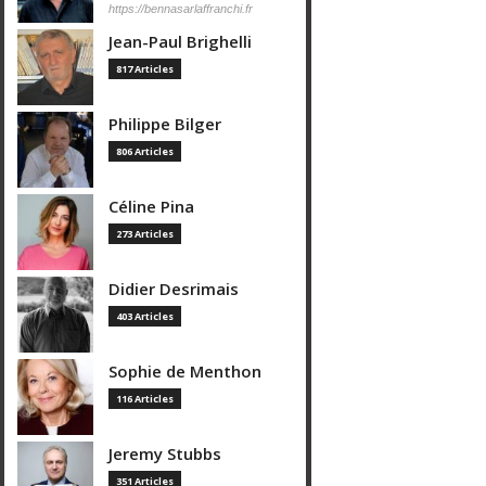
https://bennasarlaffranchi.fr
Jean-Paul Brighelli
817 Articles
Philippe Bilger
806 Articles
Céline Pina
273 Articles
Didier Desrimais
403 Articles
Sophie de Menthon
116 Articles
Jeremy Stubbs
351 Articles