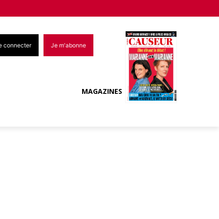
e connecter
Je m'abonne
MAGAZINES