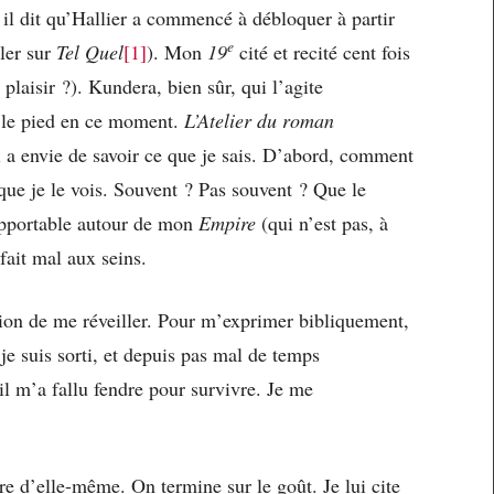
il dit qu’Hallier a commencé à débloquer à partir
e
ler sur
Tel Quel
[1]
). Mon
19
cité et recité cent fois
t plaisir ?). Kundera, bien sûr, qui l’agite
s le pied en ce moment.
L’Atelier du roman
l a envie de savoir ce que je sais. D’abord, comment
 que je le vois. Souvent ? Pas souvent ? Que le
supportable autour de mon
Empire
(qui n’est pas, à
fait mal aux seins.
ssion de me réveiller. Pour m’exprimer bibliquement,
je suis sorti, et depuis pas mal de temps
il m’a fallu fendre pour survivre. Je me
re d’elle-même. On termine sur le goût. Je lui cite