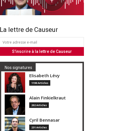
La lettre de Causeur
Nos signatures
Elisabeth Lévy
1190 Articles
Alain Finkielkraut
202 Articles
Cyril Bennasar
231 Articles