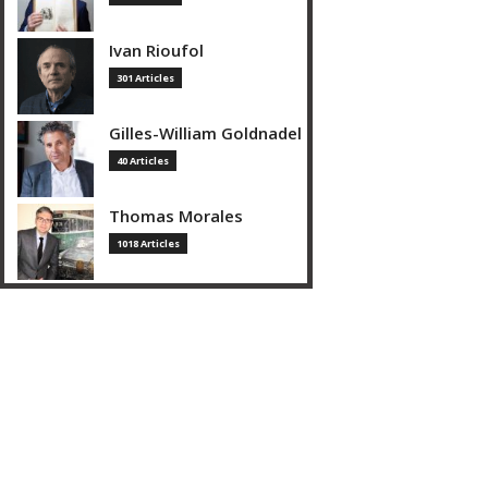
Ivan Rioufol
301 Articles
Gilles-William Goldnadel
40 Articles
Thomas Morales
1018 Articles