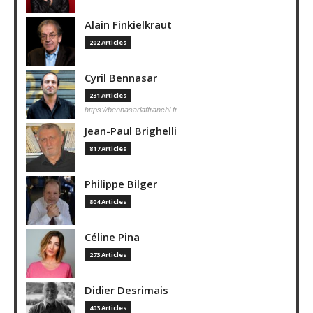
Alain Finkielkraut
202 Articles
Cyril Bennasar
231 Articles
https://bennasarlaffranchi.fr
Jean-Paul Brighelli
817 Articles
Philippe Bilger
804 Articles
Céline Pina
273 Articles
Didier Desrimais
403 Articles