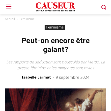
Accueil
Féminisme
Féminisme
Peut-on encore être
galant?
Les rapports de séduction sont bousculés par Metoo. La
presse féminine et les militantes sont ravies
Isabelle Larmat
-
9 septembre 2024