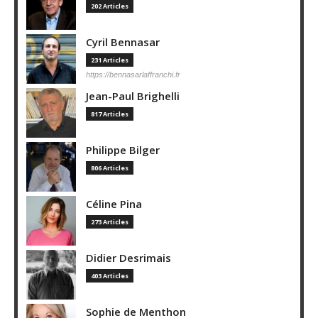
202 Articles
Cyril Bennasar
231 Articles
https://bennasarlaffranchi.fr
Jean-Paul Brighelli
817 Articles
Philippe Bilger
806 Articles
Céline Pina
273 Articles
Didier Desrimais
403 Articles
Sophie de Menthon