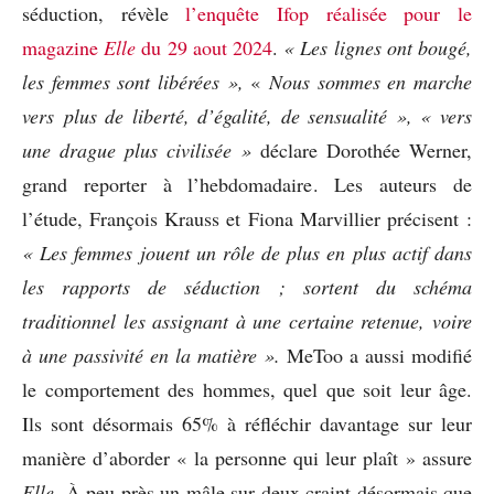
séduction, révèle
l’enquête Ifop réalisée pour le
magazine
Elle
du 29 aout 2024
.
« Les lignes ont bougé,
les
femmes sont libérées »,
«
Nous sommes en marche
vers plus de liberté,
d’égalité, de sensualité »,
« vers
une drague plus civilisée »
déclare Dorothée Werner,
grand reporter à l’hebdomadaire. Les auteurs de
l’étude, François Krauss et Fiona Marvillier précisent :
« Les femmes jouent un rôle de plus en plus actif dans
les rapports de séduction ; sortent du schéma
traditionnel les assignant à une certaine retenue, voire
à une passivité en la matière ».
MeToo a aussi modifié
le comportement des hommes, quel que soit leur âge.
Ils sont désormais 65% à réfléchir davantage sur leur
manière d’aborder « la personne qui leur plaît » assure
Elle
. À peu près un mâle sur deux craint désormais que