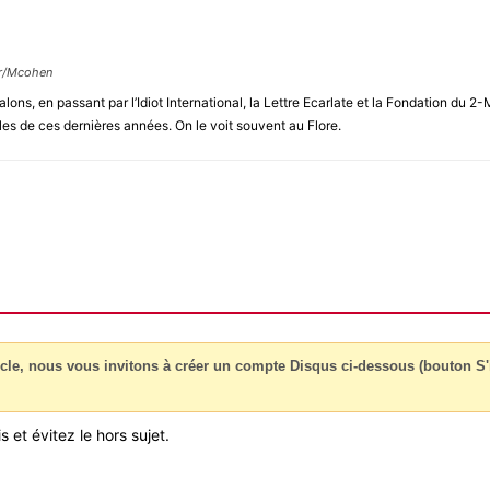
ur/Mcohen
alons, en passant par l’Idiot International, la Lettre Ecarlate et la Fondation d
les de ces dernières années. On le voit souvent au Flore.
cle, nous vous invitons à créer un compte Disqus ci-dessous (bouton S'i
 et évitez le hors sujet.