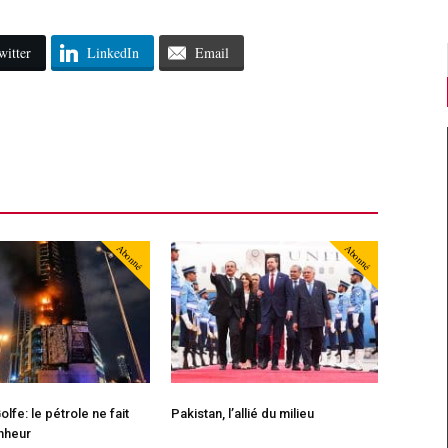
witter
LinkedIn
Email
Abonné
Abonné
lfe: le pétrole ne fait
Pakistan, l’allié du milieu
nheur