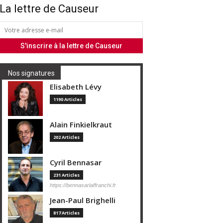
La lettre de Causeur
Nos signatures
Elisabeth Lévy
1190 Articles
Alain Finkielkraut
202 Articles
Cyril Bennasar
231 Articles
https://bennasarlaffranchi.fr
Jean-Paul Brighelli
817 Articles