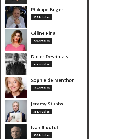
Philippe Bilger
805 Articles
Céline Pina
273 Articles
Didier Desrimais
403 Articles
Sophie de Menthon
116 Articles
Jeremy Stubbs
351 Articles
Ivan Rioufol
300 Articles