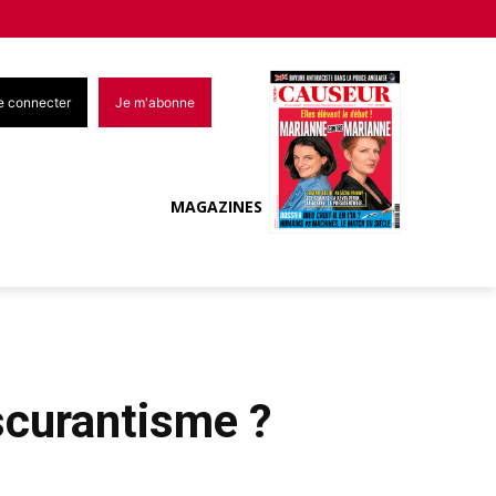
e connecter
Je m'abonne
MAGAZINES
bscurantisme ?