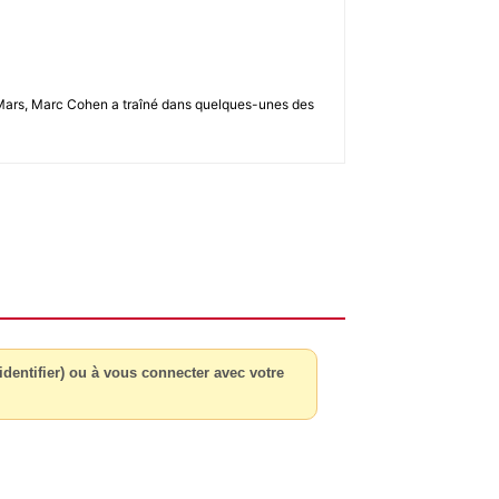
u 2-Mars, Marc Cohen a traîné dans quelques-unes des
dentifier) ou à vous connecter avec votre