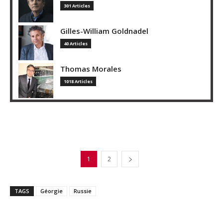
301 Articles
Gilles-William Goldnadel
40 Articles
Thomas Morales
1018 Articles
1
2
TAGS
Géorgie
Russie