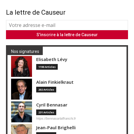
La lettre de Causeur
Nos signatures
Elisabeth Lévy
1190 Articles
Alain Finkielkraut
202 Articles
Cyril Bennasar
231 Articles
https://bennasarlaffranchi.fr
Jean-Paul Brighelli