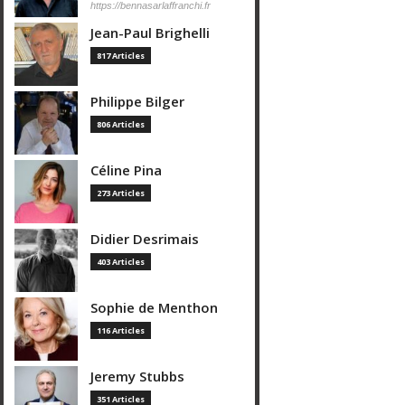
https://bennasarlaffranchi.fr
Jean-Paul Brighelli
817 Articles
Philippe Bilger
806 Articles
Céline Pina
273 Articles
Didier Desrimais
403 Articles
Sophie de Menthon
116 Articles
Jeremy Stubbs
351 Articles