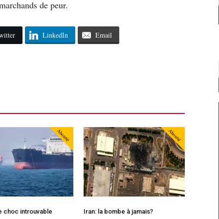
 marchands de peur.
witter
LinkedIn
Email
Abonné
Abonné
le choc introuvable
Iran: la bombe à jamais?