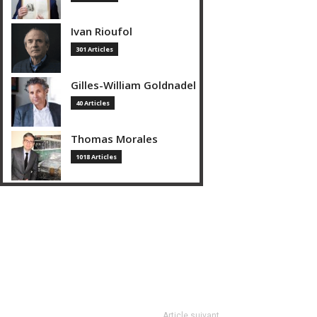
Ivan Rioufol
301 Articles
Gilles-William Goldnadel
40 Articles
Thomas Morales
1018 Articles
Article suivant