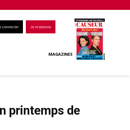
e connecter
Je m'abonne
MAGAZINES
un printemps de