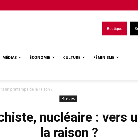
Boutique
S
MÉDIAS
ÉCONOMIE
CULTURE
FÉMINISME
ers un printemps de la raison ?
Brèves
histe, nucléaire : vers 
la raison ?