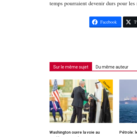
temps pourraient devenir durs pour les
Facebook
T
Sur le même sujet
Du même auteur
Abonné
Washington ouvre la voie au
Pétrole: 