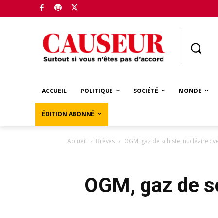
Boutique
ACCUEIL
POLITIQUE
SOCIÉTÉ
MONDE
ÉDITION ABONNÉ
Accueil
Brèves
OGM, gaz de schiste, nucléaire : v
OGM, gaz de sc