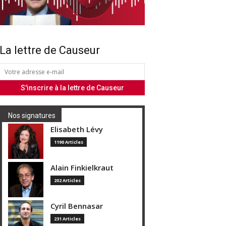
La lettre de Causeur
Nos signatures
Elisabeth Lévy
1190 Articles
Alain Finkielkraut
202 Articles
Cyril Bennasar
231 Articles