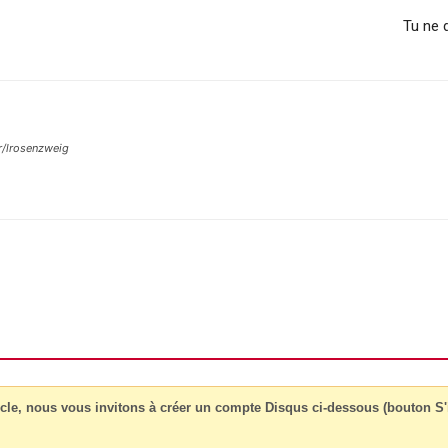
Tu ne 
r/lrosenzweig
cle, nous vous invitons à créer un compte Disqus ci-dessous (bouton S'i