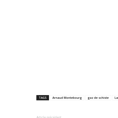
TAGS
Arnaud Montebourg
gaz de schiste
La
Article précédent