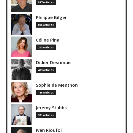
817 Articles
Philippe Bilger
806 Articles
Céline Pina
273 Articles
Didier Desrimais
403 Articles
Sophie de Menthon
116 Articles
Jeremy Stubbs
351 Articles
Ivan Rioufol