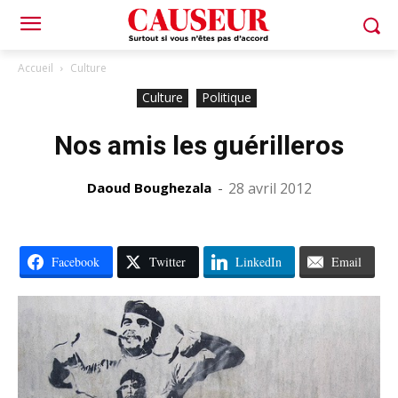
Accueil
Culture
Culture
Politique
Nos amis les guérilleros
Daoud Boughezala
-
28 avril 2012
Facebook
Twitter
LinkedIn
Email