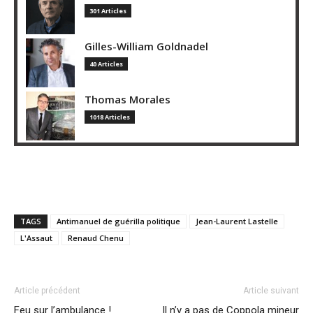
301 Articles
Gilles-William Goldnadel
40 Articles
Thomas Morales
1018 Articles
TAGS
Antimanuel de guérilla politique
Jean-Laurent Lastelle
L'Assaut
Renaud Chenu
Article précédent
Article suivant
Feu sur l’ambulance !
Il n’y a pas de Coppola mineur