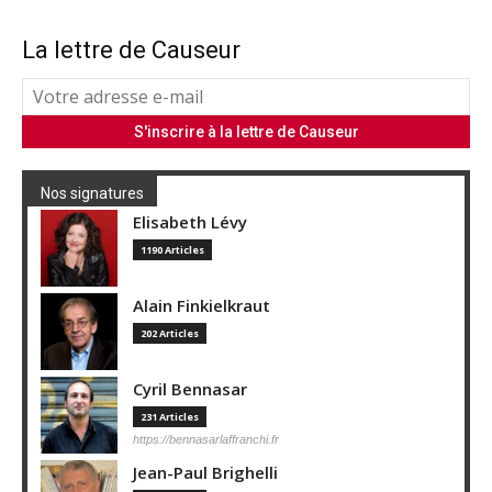
La lettre de Causeur
Nos signatures
Elisabeth Lévy
1190 Articles
Alain Finkielkraut
202 Articles
Cyril Bennasar
231 Articles
https://bennasarlaffranchi.fr
Jean-Paul Brighelli