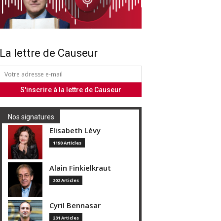
La lettre de Causeur
Nos signatures
Elisabeth Lévy
1190 Articles
Alain Finkielkraut
202 Articles
Cyril Bennasar
231 Articles