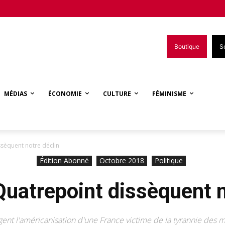
Boutique
S
MÉDIAS
ÉCONOMIE
CULTURE
FÉMINISME
ssèquent notre déclin
Édition Abonné
Octobre 2018
Politique
Quatrepoint dissèquent n
tigent l'américanisation d'une France victime de la tyrannie des m