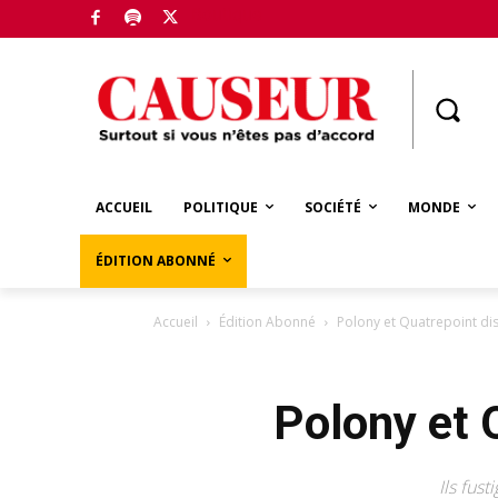
Boutique
ACCUEIL
POLITIQUE
SOCIÉTÉ
MONDE
ÉDITION ABONNÉ
Accueil
Édition Abonné
Polony et Quatrepoint di
Polony et 
Ils fus