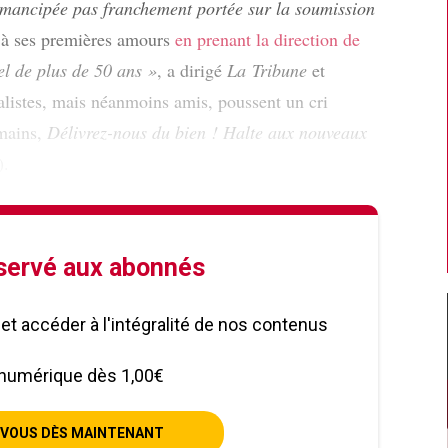
émancipée pas franchement portée sur la soumission
r à ses premières amours
en prenant la direction de
l de plus de 50 ans »
, a dirigé
La Tribune
et
alistes, mais néanmoins amis, poussent un cri
 mains,
Délivrez-nous du bien ! Halte aux nouveaux
).
éservé aux abonnés
le et accéder à l'intégralité de nos contenus
numérique dès 1,00€
VOUS DÈS MAINTENANT