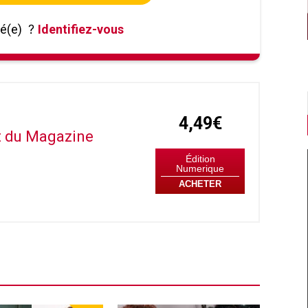
né(e)
?
Identifiez-vous
4,49€
it du Magazine
Édition
Numerique
ACHETER