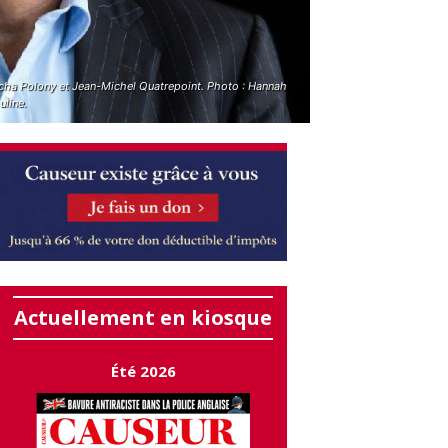
cha Polony et Jean-Michel Quatrepoint. Photo : Hannah
uline.
Actuellement en kiosque
Été 2026