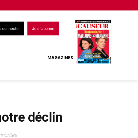
e connecter
Je m'abonne
MAGAZINES
otre déclin
inorités