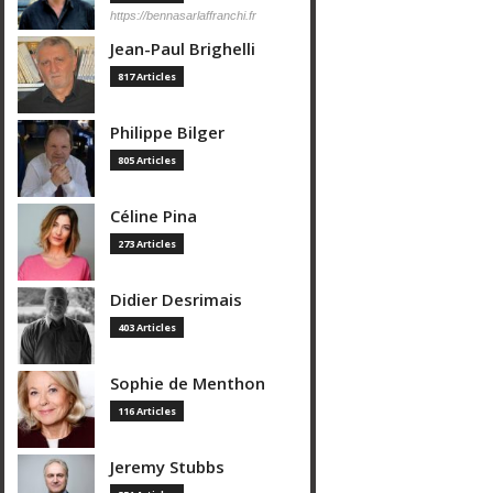
https://bennasarlaffranchi.fr
Jean-Paul Brighelli
817 Articles
Philippe Bilger
805 Articles
Céline Pina
273 Articles
Didier Desrimais
403 Articles
Sophie de Menthon
116 Articles
Jeremy Stubbs