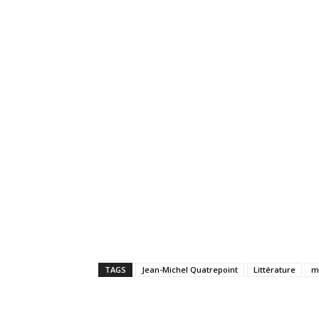
TAGS
Jean-Michel Quatrepoint
Littérature
m