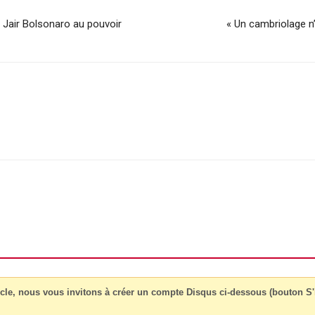
de Jair Bolsonaro au pouvoir
« Un cambriolage n
cle, nous vous invitons à créer un compte Disqus ci-dessous (bouton S'i