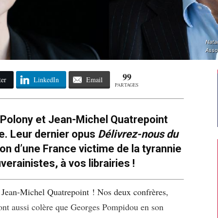
Nata
Asso
99
ter
LinkedIn
Email
PARTAGES
 Polony et Jean-Michel Quatrepoint
e. Leur dernier opus
Délivrez-nous du
on d’une France victime de la tyrannie
erainistes, à vos librairies !
Jean-Michel Quatrepoint ! Nos deux confrères,
sont aussi colère que Georges Pompidou en son