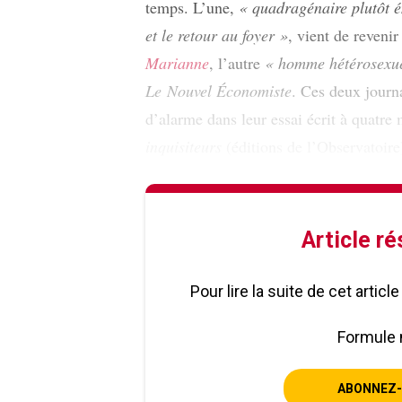
temps. L’une,
« quadragénaire plutôt 
et le retour au foyer »
, vient de reveni
Marianne
, l’autre
« homme hétérosexue
Le
Nouvel Économiste
. Ces deux journ
d’alarme dans leur essai écrit à quatre
inquisiteurs
(éditions de l’Observatoire
Article r
Pour lire la suite de cet artic
Formule 
ABONNEZ-