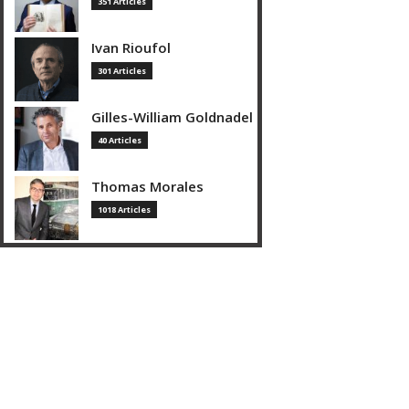
351 Articles
Ivan Rioufol
301 Articles
Gilles-William Goldnadel
40 Articles
Thomas Morales
1018 Articles