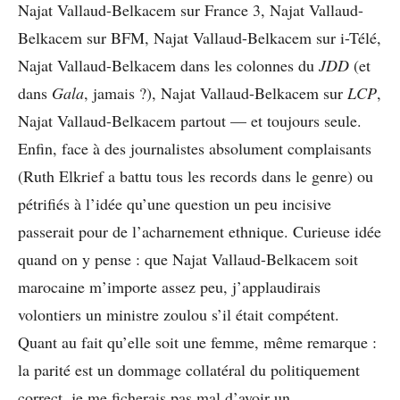
Najat Vallaud-Belkacem sur France 3, Najat Vallaud-
Belkacem sur BFM, Najat Vallaud-Belkacem sur i-Télé,
Najat Vallaud-Belkacem dans les colonnes du
JDD
(et
dans
Gala
, jamais ?), Najat Vallaud-Belkacem sur
LCP
,
Najat Vallaud-Belkacem partout — et toujours seule.
Enfin, face à des journalistes absolument complaisants
(Ruth Elkrief a battu tous les records dans le genre) ou
pétrifiés à l’idée qu’une question un peu incisive
passerait pour de l’acharnement ethnique. Curieuse idée
quand on y pense : que Najat Vallaud-Belkacem soit
marocaine m’importe assez peu, j’applaudirais
volontiers un ministre zoulou s’il était compétent.
Quant au fait qu’elle soit une femme, même remarque :
la parité est un dommage collatéral du politiquement
correct, je me ficherais pas mal d’avoir un