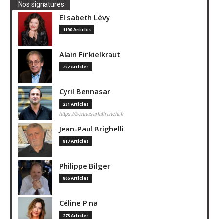
Nos signatures
Elisabeth Lévy
1190 Articles
Alain Finkielkraut
202 Articles
Cyril Bennasar
231 Articles
https://bennasarlaffranchi.fr
Jean-Paul Brighelli
817 Articles
Philippe Bilger
806 Articles
Céline Pina
273 Articles