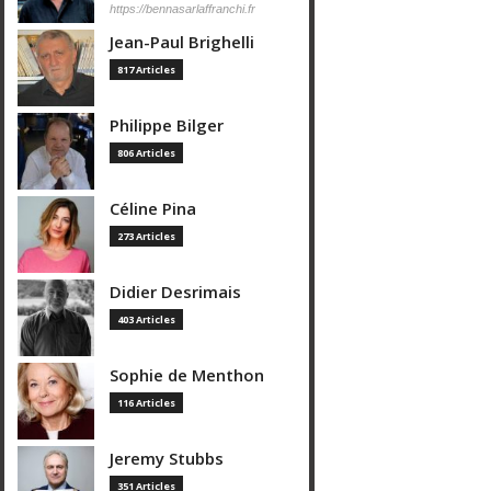
https://bennasarlaffranchi.fr
Jean-Paul Brighelli
817 Articles
Philippe Bilger
806 Articles
Céline Pina
273 Articles
Didier Desrimais
403 Articles
Sophie de Menthon
116 Articles
Jeremy Stubbs
351 Articles