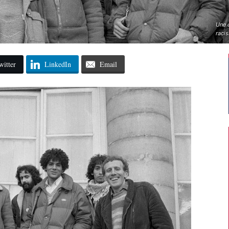
Une d
raci
witter
LinkedIn
Email