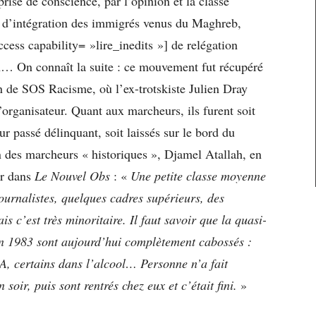
rise de conscience, par l’opinion et la classe
e d’intégration des immigrés venus du Maghreb,
ccess capability= »lire_inedits »] de relégation
en… On connaît la suite : ce mouvement fut récupéré
ion de SOS Racisme, où l’ex-trotskiste Julien Dray
’organisateur. Quant aux marcheurs, ils furent soit
r passé délinquant, soit laissés sur le bord du
n des marcheurs « historiques », Djamel Atallah, en
mer dans
Le Nouvel Obs
: «
Une petite classe moyenne
ournalistes, quelques cadres supérieurs, des
s c’est très minoritaire. Il faut savoir que la quasi-
 en 1983 sont aujourd’hui complètement cabossés :
SA, certains dans l’alcool… Personne n’a fait
n soir, puis sont rentrés chez eux et c’était fini.
»