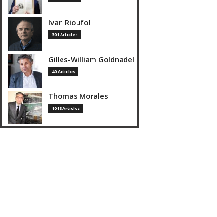
Ivan Rioufol
301 Articles
Gilles-William Goldnadel
40 Articles
Thomas Morales
1018 Articles