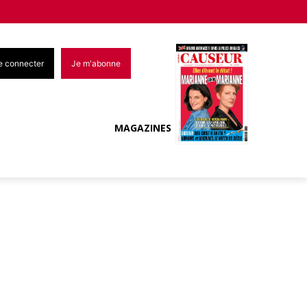
e connecter
Je m'abonne
MAGAZINES