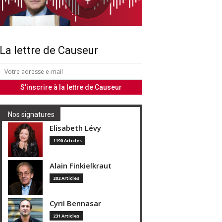
La lettre de Causeur
Nos signatures
Elisabeth Lévy
1190 Articles
Alain Finkielkraut
202 Articles
Cyril Bennasar
231 Articles