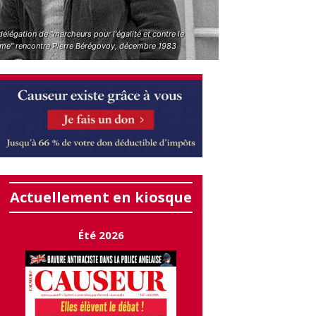
élégation de "marcheurs pour l'égalité et contre le
sme" rencontre Pierre Bérégovoy, décembre 1983
Actuellement en kiosque
Été 2026