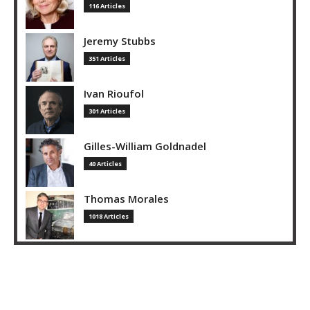
116 Articles
Jeremy Stubbs
351 Articles
Ivan Rioufol
301 Articles
Gilles-William Goldnadel
40 Articles
Thomas Morales
1018 Articles