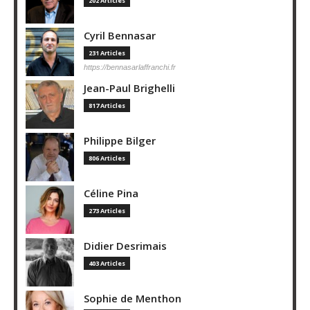
202 Articles
Cyril Bennasar
231 Articles
https://bennasarlaffranchi.fr
Jean-Paul Brighelli
817 Articles
Philippe Bilger
806 Articles
Céline Pina
273 Articles
Didier Desrimais
403 Articles
Sophie de Menthon