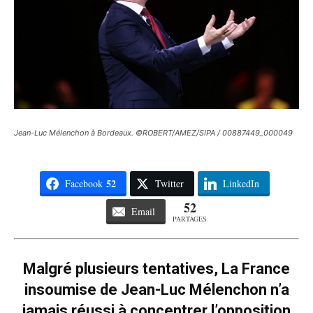
Jean-Luc Mélenchon à Bordeaux. ©ROBERT/AMEZ/SIPA / 00887449_000049
52
Facebook
Twitter
LinkedIn
52
Email
PARTAGES
Malgré plusieurs tentatives, La France
insoumise de Jean-Luc Mélenchon n’a
jamais réussi à concentrer l’opposition