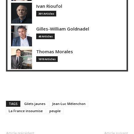
Ivan Rioufol
301 Articles
Gilles-William Goldnadel
40 Articles
Thomas Morales
1019 Articles
TAGS
Gilets jaunes
Jean-Luc Mélenchon
La France insoumise
peuple
Article précédent
Article suivant