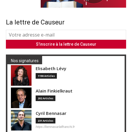
La lettre de Causeur
Nos signatures
Elisabeth Lévy
1190 Articles
Alain Finkielkraut
202 Articles
Cyril Bennasar
231 Articles
https://bennasarlaffranchi.fr