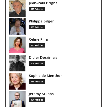
Jean-Paul Brighelli
817 Articles
Philippe Bilger
807 Articles
Céline Pina
273 Articles
Didier Desrimais
404 Articles
Sophie de Menthon
116 Articles
Jeremy Stubbs
351 Articles