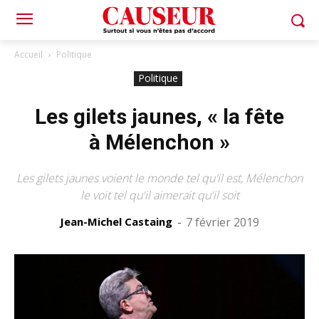
Accueil
Politique
Politique
Les gilets jaunes, « la fête
à Mélenchon »
Les gilets jaunes voient le monde tel qu'il est, Mélenchon
le voit tel qu'il aimerait qu'il soit
Jean-Michel Castaing
-
7 février 2019