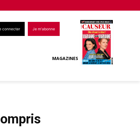
e connecter
Je m'abonne
MAGAZINES
compris