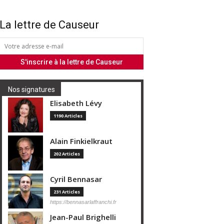
La lettre de Causeur
Nos signatures
Elisabeth Lévy
1190 Articles
Alain Finkielkraut
202 Articles
Cyril Bennasar
231 Articles
https://bennasarlaffranchi.fr
Jean-Paul Brighelli