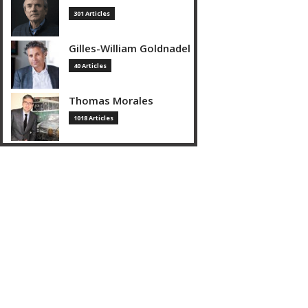
301 Articles
Gilles-William Goldnadel
40 Articles
Thomas Morales
1018 Articles