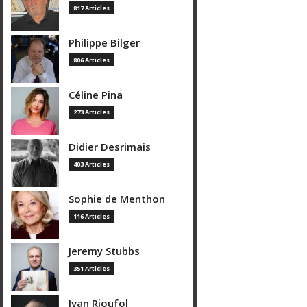
817 Articles
Philippe Bilger
806 Articles
Céline Pina
273 Articles
Didier Desrimais
403 Articles
Sophie de Menthon
116 Articles
Jeremy Stubbs
351 Articles
Ivan Rioufol