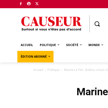
Boutique
ACCUEIL
POLITIQUE
SOCIÉTÉ
MONDE
ÉDITION ABONNÉ
Accueil
Politique
Marine Le Pen : Badiou a tout c
Marine