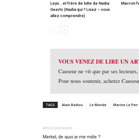
Leys… et frère de lutte de Nadia
Macron fe
Geerts (Nadia qui ? Lisez – vous
allez comprendre)
VOUS VENEZ DE LIRE UN AR
Causeur ne vit que par ses lecteurs,
Pour nous soutenir, achetez Causeu
TAGS
Alain Badiou
Le Monde
Marine Le Pen
Article précédent
Merkel, de quoi je me mêle ?