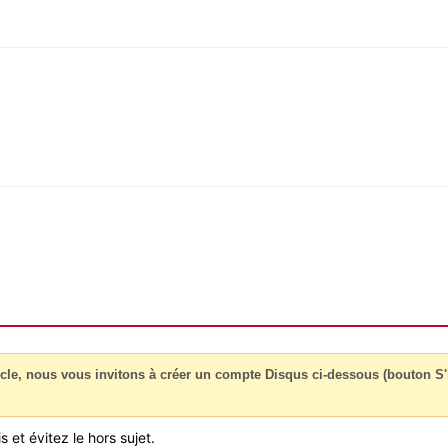
cle, nous vous invitons à créer un compte Disqus ci-dessous (bouton S'i
 et évitez le hors sujet.