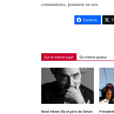
communistes, portaient en eux.
Facebook
T
Sur le même sujet
Du même auteur
René Viénet, fils et père de Simon
Président