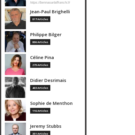
https://bennasarlaffranchi.fr
Jean-Paul Brighelli
817 Articles
Philippe Bilger
806 Articles
Céline Pina
273 Articles
Didier Desrimais
403 Articles
Sophie de Menthon
116 Articles
Jeremy Stubbs
351 Articles