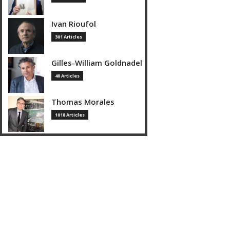
Ivan Rioufol
301 Articles
Gilles-William Goldnadel
40 Articles
Thomas Morales
1018 Articles