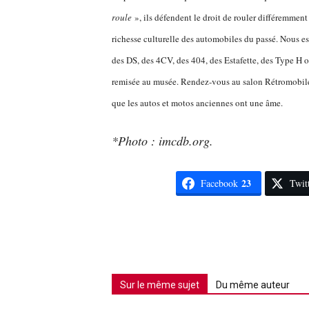
roule
», ils défendent le droit de rouler différemmen
richesse culturelle des automobiles du passé. Nous es
des DS, des 4CV, des 404, des Estafette, des Type H ou
remisée au musée. Rendez-vous au salon Rétromobile qu
que les autos et motos anciennes ont une âme.
*Photo : imcdb.org.
23
Facebook
Twit
Sur le même sujet
Du même auteur