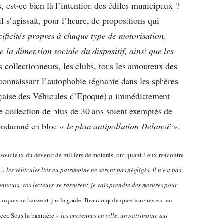
s, est-ce bien là l’intention des édiles municipaux ?
l s’agissait, pour l’heure, de propositions qui
cificités propres à chaque type de motorisation,
la dimension sociale du dispositif, ainsi que les
s collectionneurs, les clubs, tous les amoureux des
 connaissant l’autophobie régnante dans les sphères
nçaise des Véhicules d’Epoque) a immédiatement
e collection de plus de 30 ans soient exemptés de
 condamné en bloc
« le plan antipollution Delanoë »
.
 soucieux du devenir de milliers de motards, ont quant à eux rencontré
e «
les véhicules liés au patrimoine ne seront pas négligés. Il n’est pas
onneurs, vos lecteurs, se rassurent, je vais prendre des mesures pour
aniques ne baissent pas la garde. Beaucoup de questions restent en
cer. Sous la bannière «
les anciennes en ville, un patrimoine qui