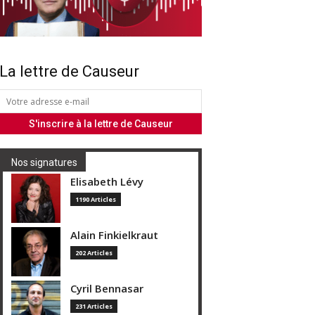
La lettre de Causeur
Nos signatures
Elisabeth Lévy
1190 Articles
Alain Finkielkraut
202 Articles
Cyril Bennasar
231 Articles