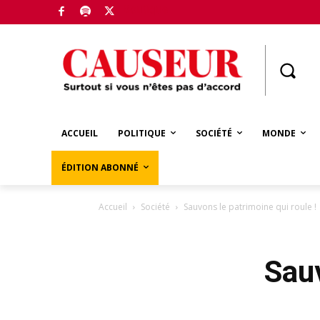
Boutique
ACCUEIL
POLITIQUE
SOCIÉTÉ
MONDE
ÉDITION ABONNÉ
Accueil
Société
Sauvons le patrimoine qui roule !
Sauv