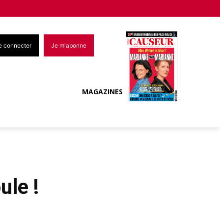
e connecter
Je m'abonne
MAGAZINES
ule !