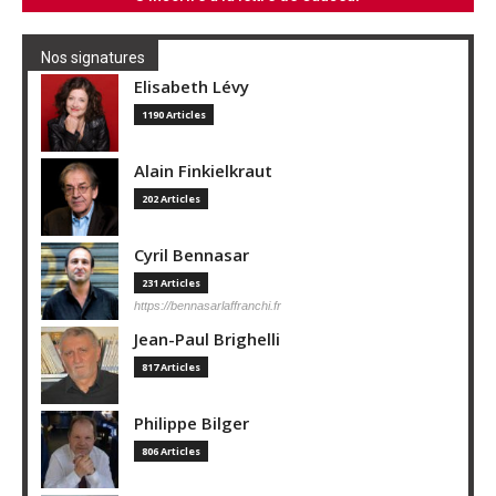
Nos signatures
Elisabeth Lévy
1190 Articles
Alain Finkielkraut
202 Articles
Cyril Bennasar
231 Articles
https://bennasarlaffranchi.fr
Jean-Paul Brighelli
817 Articles
Philippe Bilger
806 Articles