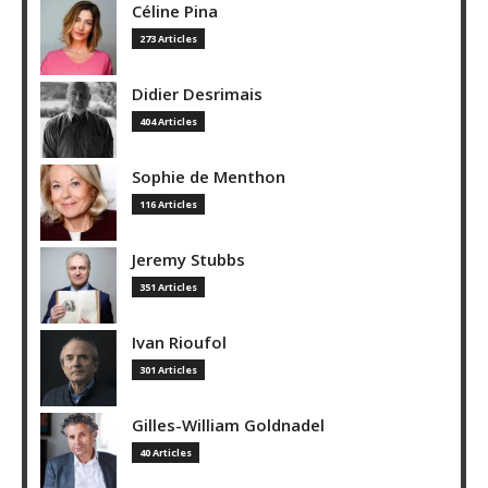
Céline Pina
273 Articles
Didier Desrimais
404 Articles
Sophie de Menthon
116 Articles
Jeremy Stubbs
351 Articles
Ivan Rioufol
301 Articles
Gilles-William Goldnadel
40 Articles