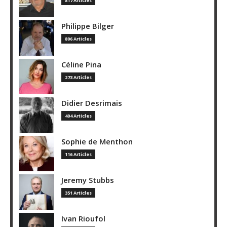
817 Articles
Philippe Bilger
806 Articles
Céline Pina
273 Articles
Didier Desrimais
404 Articles
Sophie de Menthon
116 Articles
Jeremy Stubbs
351 Articles
Ivan Rioufol