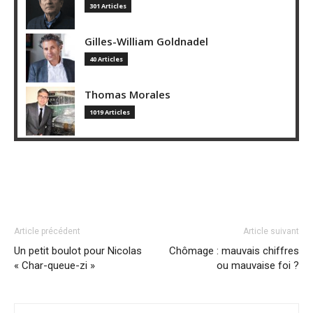
301 Articles
Gilles-William Goldnadel
40 Articles
Thomas Morales
1019 Articles
Article précédent
Article suivant
Un petit boulot pour Nicolas
Chômage : mauvais chiffres
« Char-queue-zi »
ou mauvaise foi ?