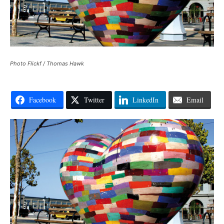
Photo Flickf / Thomas Hawk
Facebook
Twitter
LinkedIn
Email