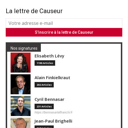
La lettre de Causeur
Nos signatures
Elisabeth Lévy
1190 Articles
Alain Finkielkraut
202 Articles
Cyril Bennasar
231 Articles
https://bennasarlaffranchi.fr
Jean-Paul Brighelli