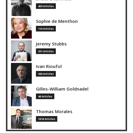
403 Articles
Sophie de Menthon
116 Articles
Jeremy Stubbs
351 Articles
Ivan Rioufol
300 Articles
Gilles-William Goldnadel
40 Articles
Thomas Morales
1018 Articles