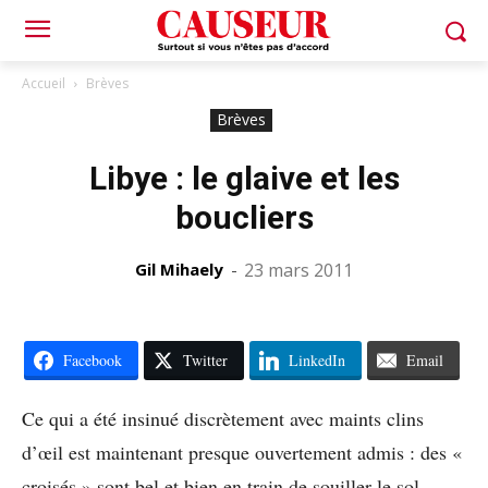
Accueil
Brèves
Brèves
Libye : le glaive et les
boucliers
Gil Mihaely
-
23 mars 2011
Facebook
Twitter
LinkedIn
Email
Ce qui a été insinué discrètement avec maints clins
d’œil est maintenant presque ouvertement admis : des «
croisés » sont bel et bien en train de souiller le sol