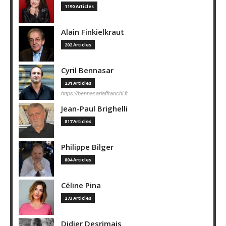
1190 Articles
Alain Finkielkraut
202 Articles
Cyril Bennasar
231 Articles
https://bennasarlaffranchi.fr
Jean-Paul Brighelli
817 Articles
Philippe Bilger
804 Articles
Céline Pina
273 Articles
Didier Desrimais