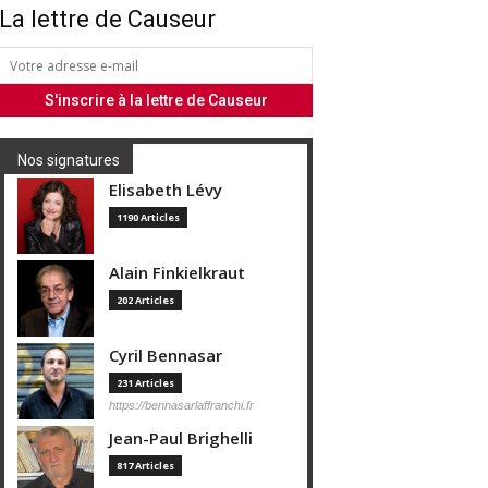
La lettre de Causeur
Nos signatures
Elisabeth Lévy
1190 Articles
Alain Finkielkraut
202 Articles
Cyril Bennasar
231 Articles
https://bennasarlaffranchi.fr
Jean-Paul Brighelli
817 Articles