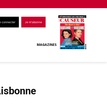
e connecter
Je m'abonne
MAGAZINES
 Lisbonne