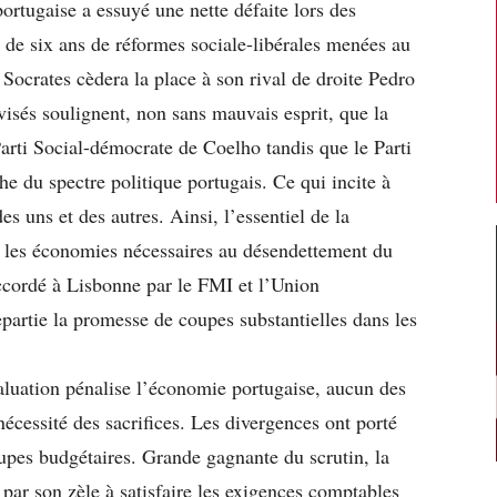
ortugaise a essuyé une nette défaite lors des
t de six ans de réformes sociale-libérales menées au
 Socrates cèdera la place à son rival de droite Pedro
isés soulignent, non sans mauvais esprit, que la
Parti Social-démocrate de Coelho tandis que le Parti
che du spectre politique portugais. Ce qui incite à
es uns et des autres. Ainsi, l’essentiel de la
ur les économies nécessaires au désendettement du
accordé à Lisbonne par le FMI et l’Union
artie la promesse de coupes substantielles dans les
valuation pénalise l’économie portugaise, aucun des
nécessité des sacrifices. Les divergences ont porté
coupes budgétaires. Grande gagnante du scrutin, la
 par son zèle à satisfaire les exigences comptables