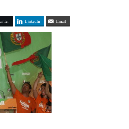
witter
LinkedIn
Email