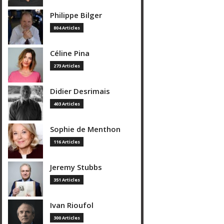
Philippe Bilger
804 Articles
Céline Pina
273 Articles
Didier Desrimais
403 Articles
Sophie de Menthon
116 Articles
Jeremy Stubbs
351 Articles
Ivan Rioufol
300 Articles