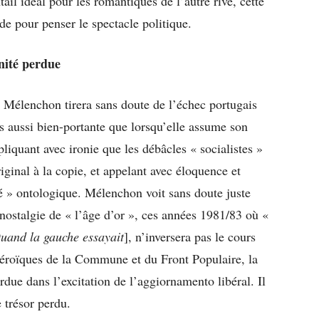
tail idéal pour les romantiques de l’autre rive, cette
de pour penser le spectacle politique.
nité perdue
 Mélenchon tirera sans doute de l’échec portugais
s aussi bien-portante que lorsqu’elle assume son
pliquant avec ironie que les débâcles « socialistes »
iginal à la copie, et appelant avec éloquence et
té » ontologique. Mélenchon voit sans doute juste
nostalgie de « l’âge d’or », ces années 1981/83 où «
uand la gauche essayait
], n’inversera pas le cours
héroïques de la Commune et du Front Populaire, la
rdue dans l’excitation de l’aggiornamento libéral. Il
e trésor perdu.