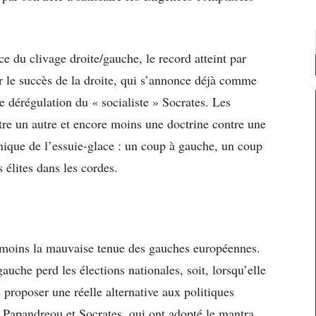
 du clivage droite/gauche, le record atteint par
r le succès de la droite, qui s’annonce déjà comme
e dérégulation du « socialiste » Socrates. Les
tre un autre et encore moins une doctrine contre une
chnique de l’essuie-glace : un coup à gauche, un coup
s élites dans les cordes.
s moins la mauvaise tenue des gauches européennes.
gauche perd les élections nationales, soit, lorsqu’elle
 proposer une réelle alternative aux politiques
, Papandreou et Socrates, qui ont adopté le mantra