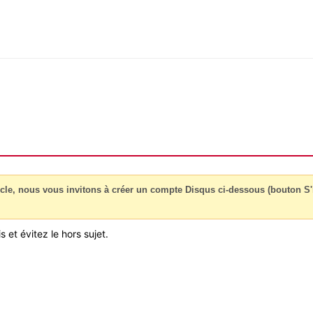
cle, nous vous invitons à créer un compte Disqus ci-dessous (bouton S'i
 et évitez le hors sujet.