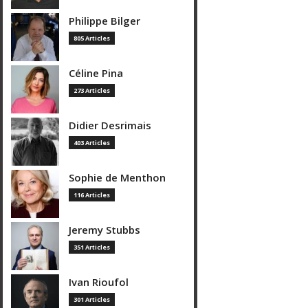
Philippe Bilger
805 Articles
Céline Pina
273 Articles
Didier Desrimais
403 Articles
Sophie de Menthon
116 Articles
Jeremy Stubbs
351 Articles
Ivan Rioufol
301 Articles