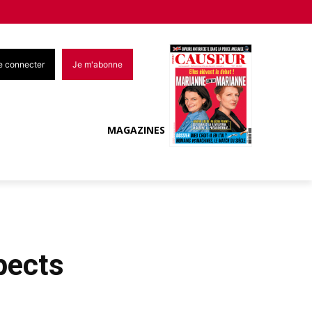
e connecter
Je m'abonne
MAGAZINES
pects