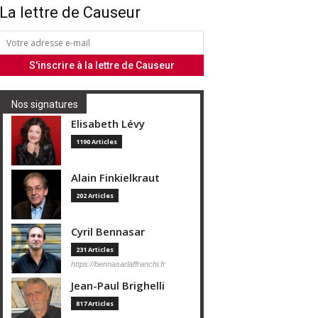
La lettre de Causeur
Nos signatures
Elisabeth Lévy
1190 Articles
Alain Finkielkraut
202 Articles
Cyril Bennasar
231 Articles
https://bennasarlaffranchi.fr
Jean-Paul Brighelli
817 Articles