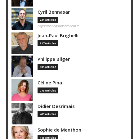
Cyril Bennasar
231 Articles
https://bennasarlaffranchi.fr
Jean-Paul Brighelli
817 Articles
Philippe Bilger
805 Articles
Céline Pina
273 Articles
Didier Desrimais
403 Articles
Sophie de Menthon
116 Articles