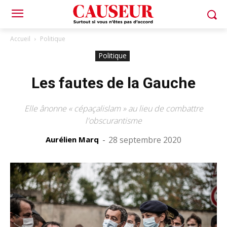
Accueil
Politique
Politique
Les fautes de la Gauche
Elle ânonne « cépaçalislam » au lieu de combattre
l'obscurantisme
Aurélien Marq
-
28 septembre 2020