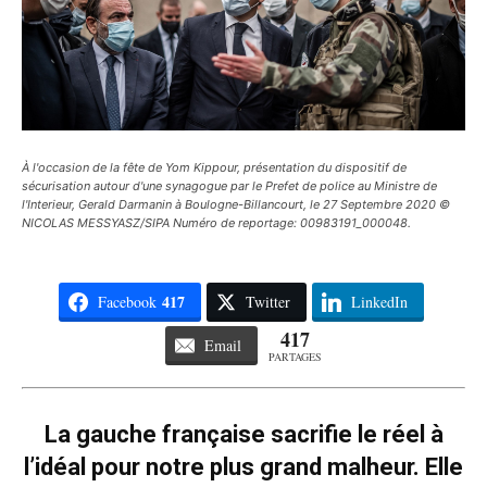
À l'occasion de la fête de Yom Kippour, présentation du dispositif de
sécurisation autour d'une synagogue par le Prefet de police au Ministre de
l'Interieur, Gerald Darmanin à Boulogne-Billancourt, le 27 Septembre 2020 ©
NICOLAS MESSYASZ/SIPA Numéro de reportage: 00983191_000048.
417
Facebook
Twitter
LinkedIn
417
Email
PARTAGES
La gauche française sacrifie le réel à
l’idéal pour notre plus grand malheur. Elle