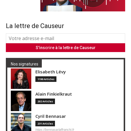
La lettre de Causeur
Nos signatures
Elisabeth Lévy
1190 Articles
Alain Finkielkraut
202 Articles
Cyril Bennasar
231 Articles
https://bennasarlaffranchi.fr