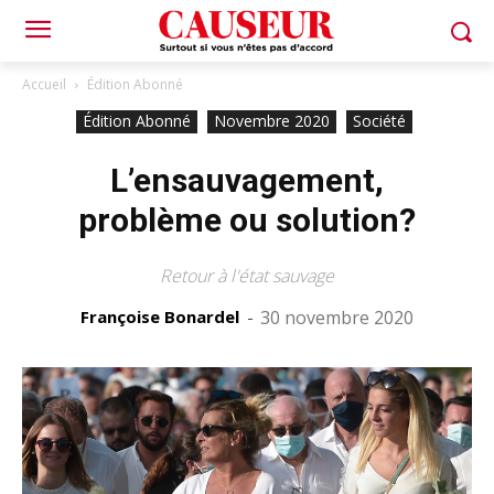
Accueil
Édition Abonné
Édition Abonné
Novembre 2020
Société
L’ensauvagement,
problème ou solution?
Retour à l'état sauvage
Françoise Bonardel
-
30 novembre 2020