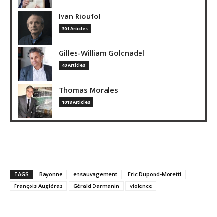
Ivan Rioufol
301 Articles
Gilles-William Goldnadel
40 Articles
Thomas Morales
1018 Articles
TAGS
Bayonne
ensauvagement
Eric Dupond-Moretti
François Augiéras
Gérald Darmanin
violence