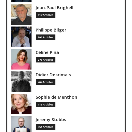
Jean-Paul Brighelli
817 Articles
Philippe Bilger
806 Articles
Céline Pina
273 Articles
Didier Desrimais
404 Articles
Sophie de Menthon
116 Articles
Jeremy Stubbs
351 Articles