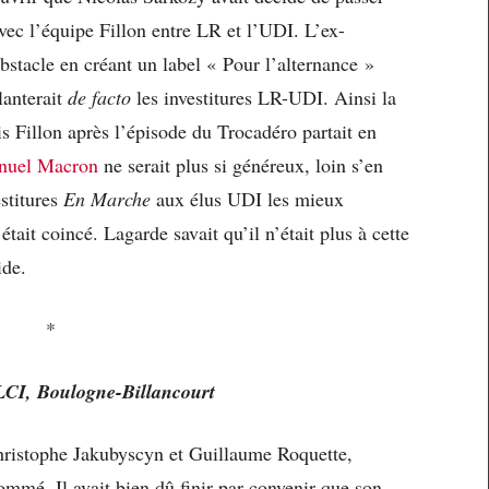
avec l’équipe Fillon entre LR et l’UDI. L’ex-
bstacle en créant un label « Pour l’alternance »
lanterait
de facto
les investitures LR-UDI. Ainsi la
s Fillon après l’épisode du Trocadéro partait en
uel Macron
ne serait plus si généreux, loin s’en
estitures
En Marche
aux élus UDI les mieux
tait coincé. Lagarde savait qu’il n’était plus à cette
ide.
*
LCI, Boulogne-Billancourt
hristophe Jakubyscyn et Guillaume Roquette,
ommé. Il avait bien dû finir par convenir que son