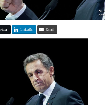
Nicol
007
witter
LinkedIn
Email