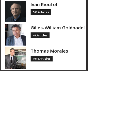
Ivan Rioufol
301 Articles
Gilles-William Goldnadel
40 Articles
Thomas Morales
1018 Articles