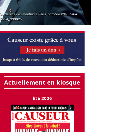
as Sarkozy en meeting à Paris, octobre 2016. SIPA.
75954_000025
Actuellement en kiosque
Été 2026