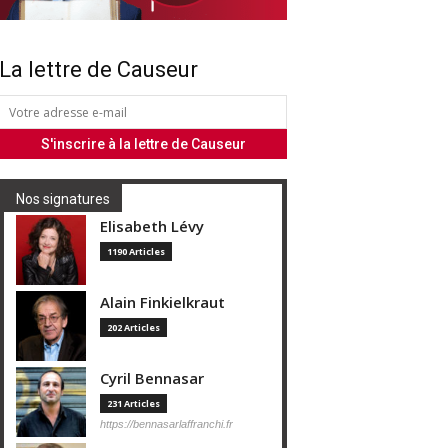
La lettre de Causeur
Nos signatures
Elisabeth Lévy
1190 Articles
Alain Finkielkraut
202 Articles
Cyril Bennasar
231 Articles
https://bennasarlaffranchi.fr