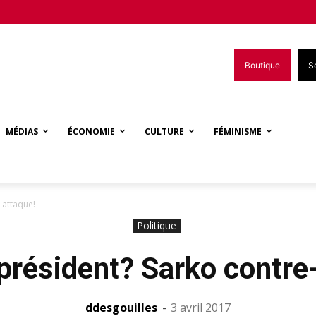
Boutique
S
MÉDIAS
ÉCONOMIE
CULTURE
FÉMINISME
-attaque!
Politique
résident? Sarko contre
ddesgouilles
-
3 avril 2017