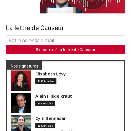
La lettre de Causeur
Nos signatures
Elisabeth Lévy
1190 Articles
Alain Finkielkraut
202 Articles
Cyril Bennasar
231 Articles