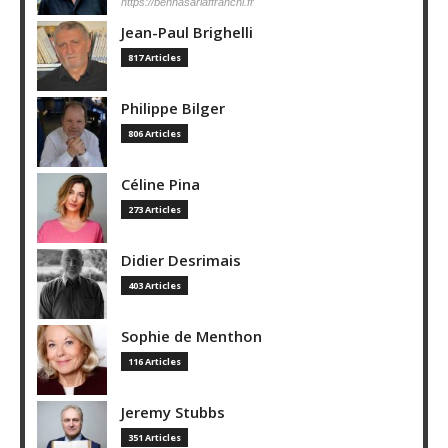
https://bennasarlaffranchi.fr
Jean-Paul Brighelli
817 Articles
Philippe Bilger
806 Articles
Céline Pina
273 Articles
Didier Desrimais
403 Articles
Sophie de Menthon
116 Articles
Jeremy Stubbs
351 Articles