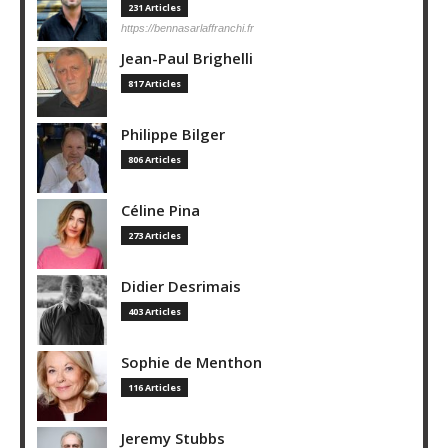
231 Articles
https://bennasarlaffranchi.fr
Jean-Paul Brighelli
817 Articles
Philippe Bilger
806 Articles
Céline Pina
273 Articles
Didier Desrimais
403 Articles
Sophie de Menthon
116 Articles
Jeremy Stubbs