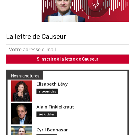
La lettre de Causeur
Nos signatures
Elisabeth Lévy
1190 Articles
Alain Finkielkraut
202 Articles
Cyril Bennasar