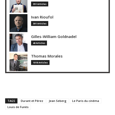
351 Articles
Ivan Rioufol
301 Articles
Gilles-William Goldnadel
40 Articles
Thomas Morales
1018 Articles
TAGS
Durant et Pérez
Jean Seberg
Le Paris du cinéma
Louis de Funès