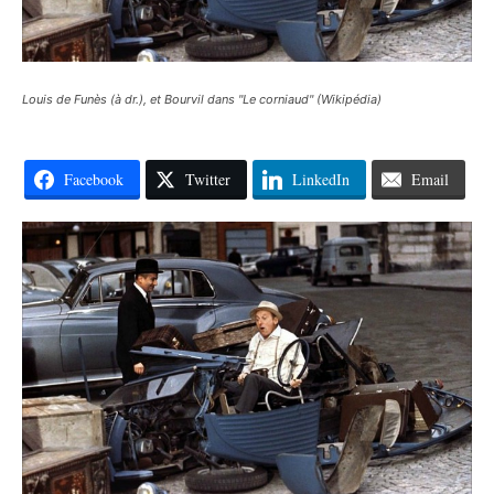
Louis de Funès (à dr.), et Bourvil dans "Le corniaud" (Wikipédia)
Facebook
Twitter
LinkedIn
Email