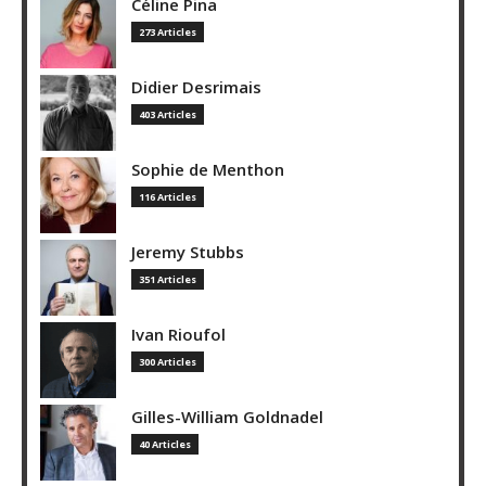
Céline Pina
273 Articles
Didier Desrimais
403 Articles
Sophie de Menthon
116 Articles
Jeremy Stubbs
351 Articles
Ivan Rioufol
300 Articles
Gilles-William Goldnadel
40 Articles