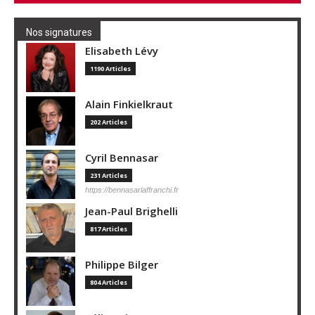
Nos signatures
Elisabeth Lévy
1190 Articles
Alain Finkielkraut
202 Articles
Cyril Bennasar
231 Articles
https://bennasarlaffranchi.fr
Jean-Paul Brighelli
817 Articles
Philippe Bilger
804 Articles