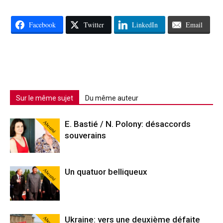
Facebook
Twitter
LinkedIn
Email
Sur le même sujet
Du même auteur
Abonné
E. Bastié / N. Polony: désaccords
souverains
Abonné
Un quatuor belliqueux
Abonné
Ukraine: vers une deuxième défaite