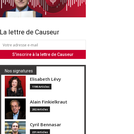
La lettre de Causeur
Nos signatures
Elisabeth Lévy
1190 Articles
Alain Finkielkraut
202 Articles
Cyril Bennasar
231 Articles