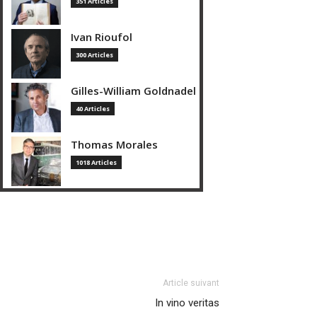
351 Articles
Ivan Rioufol
300 Articles
Gilles-William Goldnadel
40 Articles
Thomas Morales
1018 Articles
Article suivant
In vino veritas