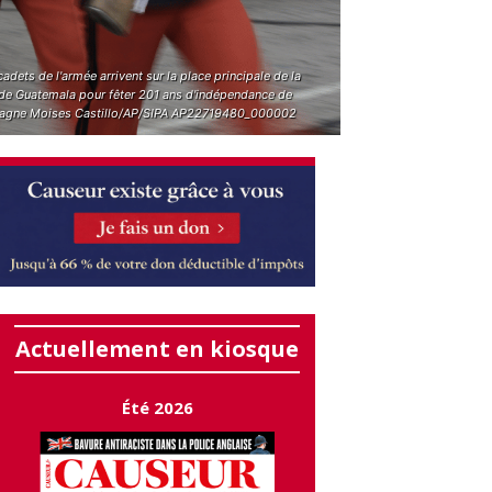
adets de l'armée arrivent sur la place principale de la
e de Guatemala pour fêter 201 ans d'indépendance de
pagne Moises Castillo/AP/SIPA AP22719480_000002
Actuellement en kiosque
Été 2026