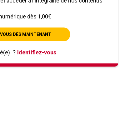
le et accéder à l'intégralité de nos contenus
numérique dès 1,00€
VOUS DÈS MAINTENANT
né(e)
?
Identifiez-vous