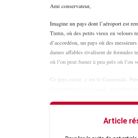
Ami conservateur,
Imagine un pays dont l’aéroport est rem
Tintin, où des petits vieux en velours t
d’accordéon, un pays où des messieurs 
dames affables rivalisent de formules te
où l’on peut fumer à peu près où l’on v
Ce pays existe, c’est le Guatemala. Prè
l’espagnol qui l’a conquis. Quand tu ve
Article r