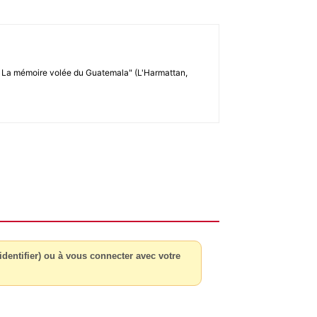
e. La mémoire volée du Guatemala" (L'Harmattan,
dentifier) ou à vous connecter avec votre