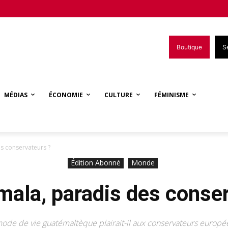
Boutique
S
MÉDIAS
ÉCONOMIE
CULTURE
FÉMINISME
s conservateurs ?
Édition Abonné
Monde
mala, paradis des conser
ode de vie guatémaltèque plairait-il aux conservateurs europé