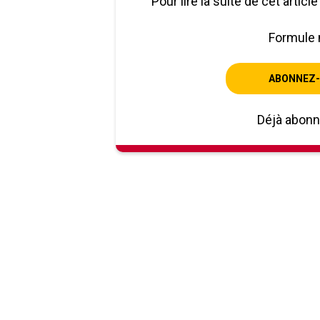
Pour lire la suite de cet artic
Formule 
ABONNEZ-
Déjà abon