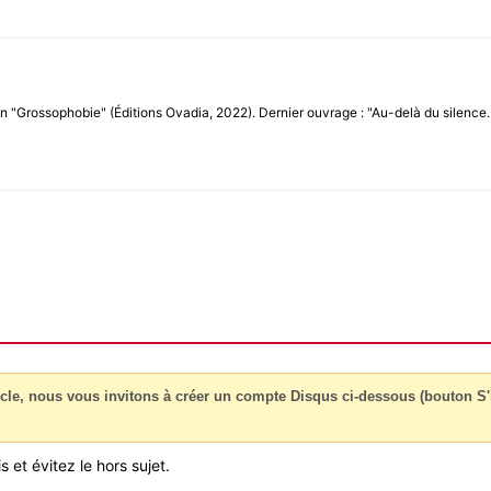
n "Grossophobie" (Éditions Ovadia, 2022). Dernier ouvrage : "Au-delà du silenc
cle, nous vous invitons à créer un compte Disqus ci-dessous (bouton S'i
 et évitez le hors sujet.