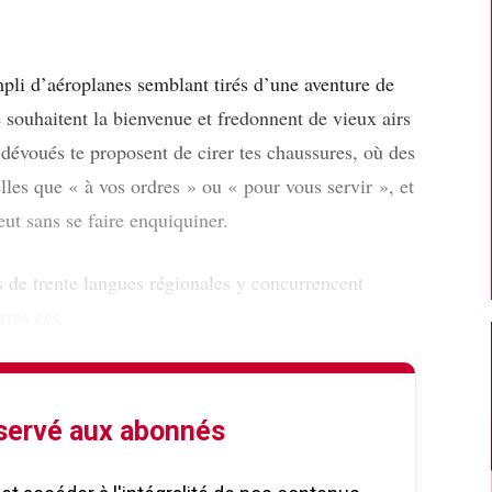
pli d’aéroplanes semblant tirés d’une aventure de
e souhaitent la bienvenue et fredonnent de vieux airs
dévoués te proposent de cirer tes chaussures, où des
lles que « à vos ordres » ou « pour vous servir », et
eut sans se faire enquiquiner.
s de trente langues régionales y concurrencent
rras ces
éservé aux abonnés