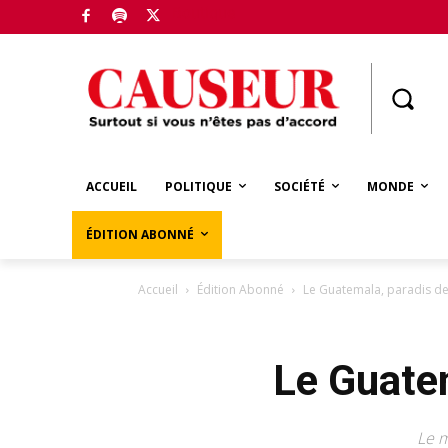
Boutique
ACCUEIL
POLITIQUE
SOCIÉTÉ
MONDE
ÉDITION ABONNÉ
Accueil
Édition Abonné
Le Guatemala, paradis de
Le Guate
Le m