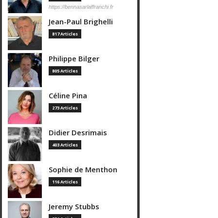
https://bennasarlaffranchi.fr
Jean-Paul Brighelli
817 Articles
Philippe Bilger
805 Articles
Céline Pina
273 Articles
Didier Desrimais
403 Articles
Sophie de Menthon
116 Articles
Jeremy Stubbs