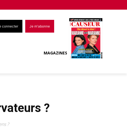
e connecter
Je m'abonne
MAGAZINES
vateurs ?
ens ?