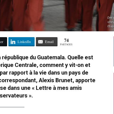
Des c
vill
l'Es
74
ter
LinkedIn
Email
PARTAGES
a république du Guatemala. Quelle est
érique Centrale, comment y vit-on et
par rapport à la vie dans un pays de
correspondant, Alexis Brunet, apporte
se dans une « Lettre à mes amis
servateurs ».