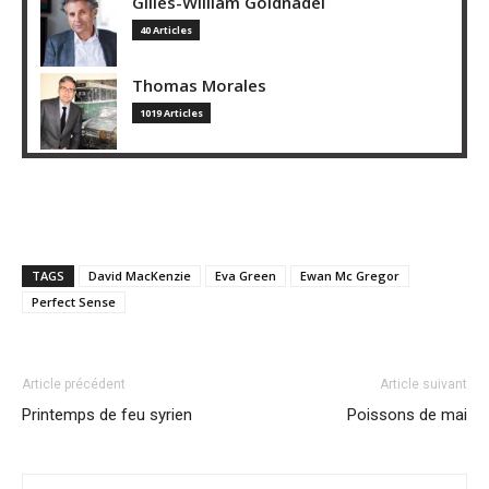
Gilles-William Goldnadel
40 Articles
Thomas Morales
1019 Articles
TAGS
David MacKenzie
Eva Green
Ewan Mc Gregor
Perfect Sense
Article précédent
Article suivant
Printemps de feu syrien
Poissons de mai