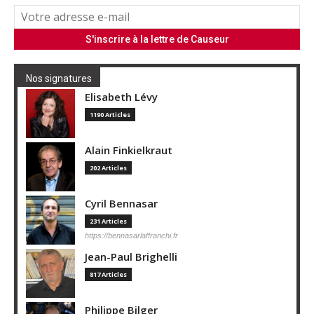
Nos signatures
Elisabeth Lévy
1190 Articles
Alain Finkielkraut
202 Articles
Cyril Bennasar
231 Articles
https://bennasarlaffranchi.fr
Jean-Paul Brighelli
817 Articles
Philippe Bilger