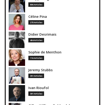
806 Articles
Céline Pina
273 Articles
Didier Desrimais
404 Articles
Sophie de Menthon
116 Articles
Jeremy Stubbs
351 Articles
Ivan Rioufol
301 Articles