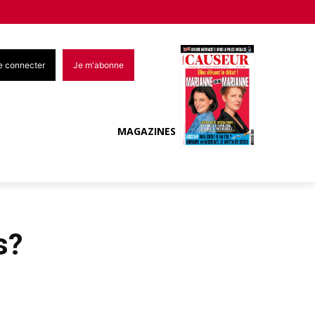
e connecter
Je m'abonne
MAGAZINES
s?