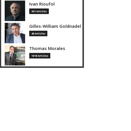
Ivan Rioufol
301 Articles
Gilles-William Goldnadel
40 Articles
Thomas Morales
1018 Articles