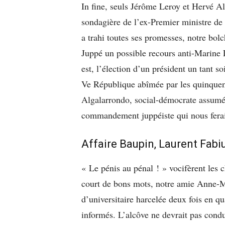
In fine, seuls Jérôme Leroy et Hervé Al
sondagière de l’ex-Premier ministre d
a trahi toutes ses promesses, notre bol
Juppé un possible recours anti-Marine L
est, l’élection d’un président un tant s
Ve République abîmée par les quinquen
Algalarrondo, social-démocrate assumé 
commandement juppéiste qui nous ferait 
Affaire Baupin, Laurent Fab
« Le pénis au pénal ! » vocifèrent les 
court de bons mots, notre amie Anne-M
d’universitaire harcelée deux fois en qu
informés. L’alcôve ne devrait pas condui