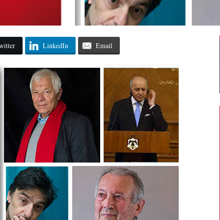
witter
LinkedIn
Email