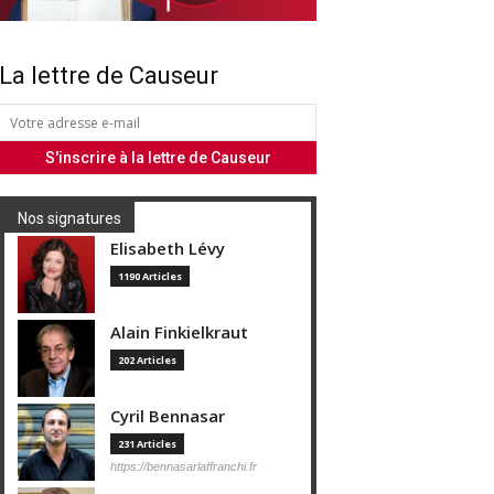
La lettre de Causeur
Nos signatures
Elisabeth Lévy
1190 Articles
Alain Finkielkraut
202 Articles
Cyril Bennasar
231 Articles
https://bennasarlaffranchi.fr