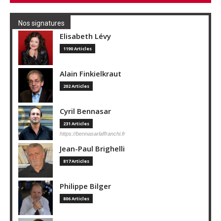
Nos signatures
Elisabeth Lévy
1190 Articles
Alain Finkielkraut
202 Articles
Cyril Bennasar
231 Articles
https://bennasarlaffranchi.fr
Jean-Paul Brighelli
817 Articles
Philippe Bilger
806 Articles