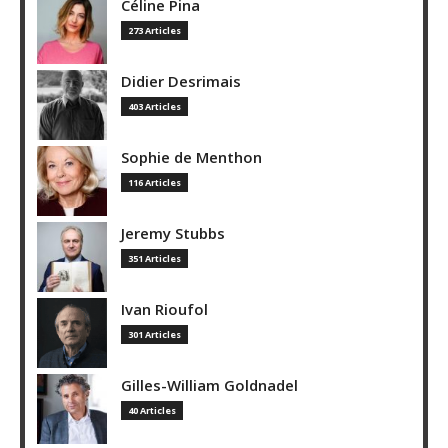
Céline Pina
273 Articles
Didier Desrimais
403 Articles
Sophie de Menthon
116 Articles
Jeremy Stubbs
351 Articles
Ivan Rioufol
301 Articles
Gilles-William Goldnadel
40 Articles