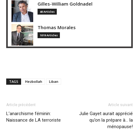
Gilles-William Goldnadel
40 Articles
Thomas Morales
1019 Articles
TAGS
Hezbollah
Liban
Article précédent
Article suivant
L’anarchisme féminin:
Julie Gayet aurait apprécié
Naissance de LA terroriste
qu’on la prépare à… la
ménopause!