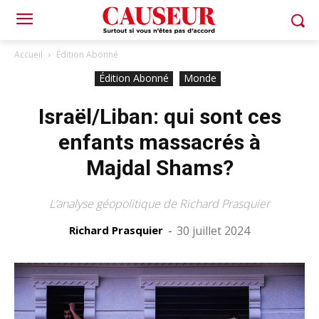
Accueil
Édition Abonné
Édition Abonné
Monde
Israël/Liban: qui sont ces
enfants massacrés à
Majdal Shams?
L’analyse géopolitique de Richard Prasquier
Richard Prasquier
-
30 juillet 2024