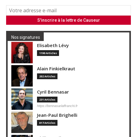
Nos signatures
Elisabeth Lévy
1190 Articles
Alain Finkielkraut
202 Articles
Cyril Bennasar
231 Articles
https://bennasarlaffranchi.fr
Jean-Paul Brighelli
817 Articles