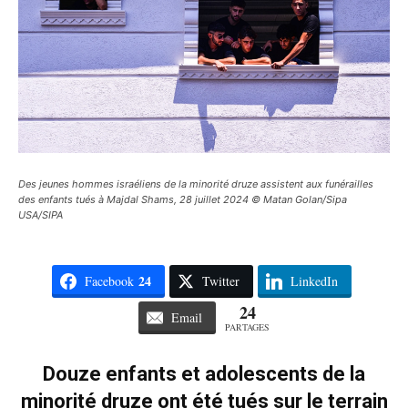
Des jeunes hommes israéliens de la minorité druze assistent aux funérailles
des enfants tués à Majdal Shams, 28 juillet 2024 © Matan Golan/Sipa
USA/SIPA
24
Facebook
Twitter
LinkedIn
24
Email
PARTAGES
Douze enfants et adolescents de la
minorité druze ont été tués sur le terrain