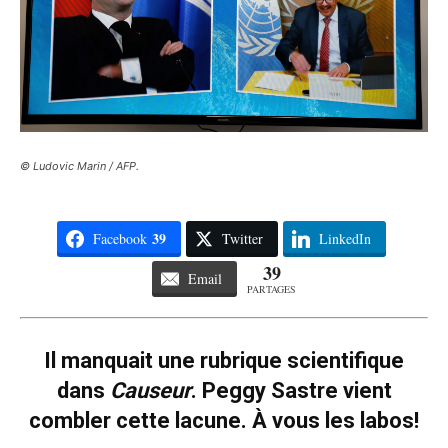
© Ludovic Marin / AFP.
39
Facebook
Twitter
LinkedIn
39
Email
PARTAGES
Il manquait une rubrique scientifique
dans
Causeur
. Peggy Sastre vient
combler cette lacune. À vous les labos!