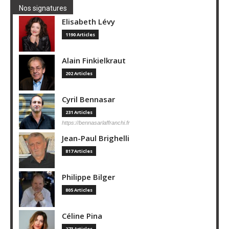
Nos signatures
Elisabeth Lévy
1190 Articles
Alain Finkielkraut
202 Articles
Cyril Bennasar
231 Articles
https://bennasarlaffranchi.fr
Jean-Paul Brighelli
817 Articles
Philippe Bilger
805 Articles
Céline Pina
273 Articles