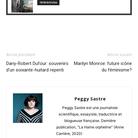
1018 Articles
Article précédent
Article suivant
Dany-Robert Dufour: souvenirs
Marilyn Monroe: future icône
d’un soixante-huitard repenti
du féminisme?
Peggy Sastre
Peggy Sastre est une journaliste
scientifique, essayiste, traductrice et
blogueuse française. Dernière
publication, "La Haine orpheline" (Anne
Carrière, 2020)