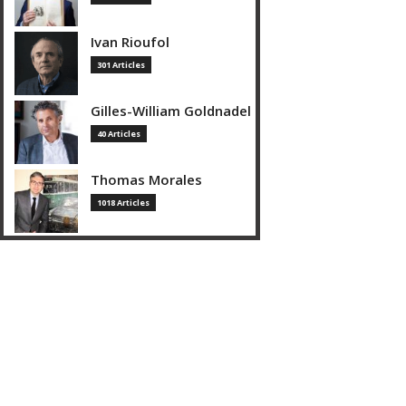
Ivan Rioufol
301 Articles
Gilles-William Goldnadel
40 Articles
Thomas Morales
1018 Articles