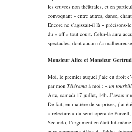
les œuvres non théâtrales, et en particu
convoquant » entre autres, danse, chant,
Encore ne s’agissait-il là – précisons-l
du « off » tout court. Celui-là aura acc
spectacles, dont aucun n’a malheureusem
Monsieur Alice et Monsieur Gertrud
Moi, le premier auquel j’aie eu droit c’
par mon
Télérama
à moi : «
un tourbil
Arte, samedi 17 juillet, 14h. J’avais mis
De fait, en matière de surprises, j’ai é
« relecture » du semi-opéra de Purcell,
Secundo, l’argument en était lui-même d
et sa compagne Alice B. Toklas, inter