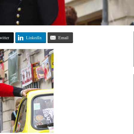
witter
LinkedIn
Email