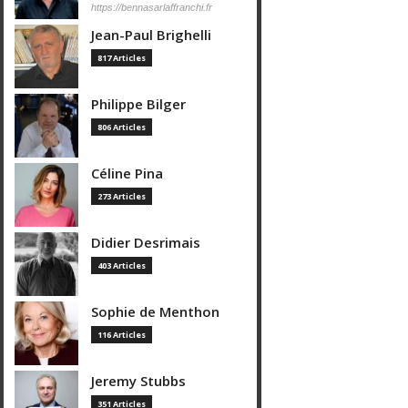
https://bennasarlaffranchi.fr
Jean-Paul Brighelli
817 Articles
Philippe Bilger
806 Articles
Céline Pina
273 Articles
Didier Desrimais
403 Articles
Sophie de Menthon
116 Articles
Jeremy Stubbs
351 Articles