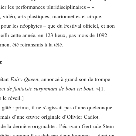
lier les performances pluridisciplinaires – «
 vidéo, arts plastiques, marionnettes et cirque.
e pour les néophytes – que du Festival officiel, et non
ueilli cette année, en 123 lieux, pas mois de 1092
ent été retransmis à la télé.
e
était
Fairy Queen
, annoncé à grand son de trompe
lon de fantaisie surprenant de bout en bout
. »[1.
 le réveil.]
té gâté : primo, il ne s’agissait pas d’une quelconque
 mais d’une œuvre originale d’Olivier Cadiot.
e la dernière originalité : l’écrivain Gertrude Stein
prétées comme il se doit par deux hommes, – dont un