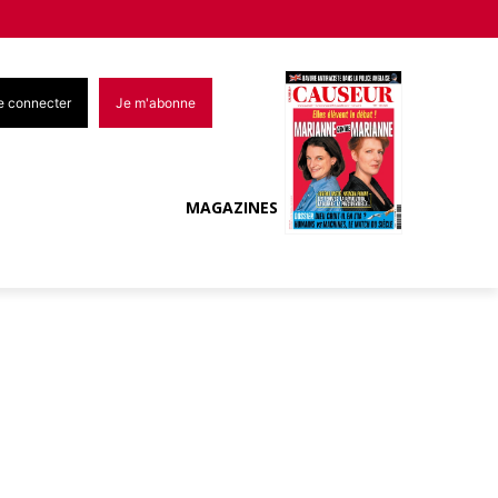
e connecter
Je m'abonne
MAGAZINES