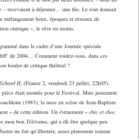
le – recevaient à déjeuner… une fée. Le tout donnait
se mélangeaient lieux, époques et niveaux de
ion onirique », le rêve en moins.
rogrammé dans le cadre d’une Journée spéciale
rediff’ de 2004… Comment voulez-vous, dans ces
on boulot de critique théâtral ?
Richard II
, (France 2, vendredi 23 juillet, 22h05).
te pièce était montée pour le Festival. Mais justement
ouchkine (1983), la mise en scène de Jean-Baptiste
ment » de cette édition. Un événement «
chic et choc
nce mon bon
Télérama
, qui a dû être quelque peu
 Sastre ne fait qu’illustrer, assez platement somme