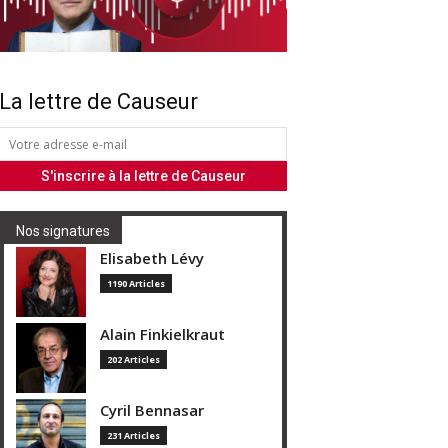
La lettre de Causeur
Nos signatures
Elisabeth Lévy
1190 Articles
Alain Finkielkraut
202 Articles
Cyril Bennasar
231 Articles