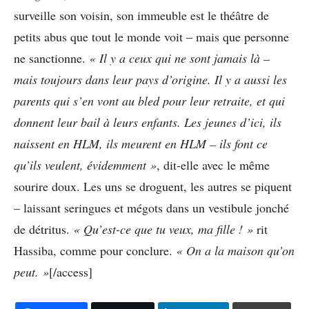
surveille son voisin, son immeuble est le théâtre de
petits abus que tout le monde voit – mais que personne
ne sanctionne.
«
Il y a ceux qui ne sont jamais l
à
–
mais toujours dans leur pays d
’
origine. Il y a aussi les
parents qui s
’
en vont au bled pour leur retraite, et qui
donnent leur bail
à
leurs enfants. Les jeunes d
’
ici, ils
naissent en HLM, ils meurent en HLM
–
ils font ce
qu
’
ils veulent,
é
videmment
»
, dit-elle avec le même
sourire doux. Les uns se droguent, les autres se piquent
– laissant seringues et mégots dans un vestibule jonché
de détritus.
«
Qu
’
est-ce que tu veux, ma fille !
»
rit
Hassiba, comme pour conclure.
«
On a la maison qu
’
on
peut.
»
[/access]