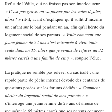
Refus de l’édile, qui ne froisse pas son interlocuteur.
«
C
’
est pas grave, on va passer par les voies l
é
gales,
alors !
»
rit-il, avant d’expliquer qu’il suffit d’inscrire
un enfant sur le bail pendant un an, afin qu’il hérite du
logement social de ses parents.
«
Voil
à
comment une
jeune femme de 22 ans s
’
est retrouv
é
e
à
vivre toute
seule dans un T5, alors que je venais de refuser un 32
m
è
tres carr
é
s
à
une famille de cinq
»
, soupire l’élue.
La pratique ne semble pas relever du cas isolé : une
rapide partie de pêche internet dévoile des centaines de
questions posées sur les forums dédiés :
«
Comment
h
é
riter du logement social de mes parents ?
»
s’interroge une jeune femme de 23 ans désireuse de
récupérer le 65 mètres carrés que ses parents occupent