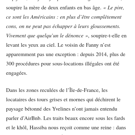
soupire la mère de deux enfants en bas âge.
«
Le pire,
ce sont les Am
é
ricains : en plus d
’ê
tre compl
è
tement
cons, on ne peut pas
é
chapper
à
leurs gloussements.
Vivement que quelqu
’
un le d
é
nonce
»
, soupire-t-elle en
levant les yeux au ciel. Le voisin de Fanny n’est
apparemment pas une exception : depuis 2014, plus de
300 procédures pour sous-locations illégales ont été
engagées.
Dans les zones reculées de l’Île-de-France, les
locataires des tours grises et mornes qui déchirent le
paysage bétonné des Yvelines n’ont jamais entendu
parler d’AirBnb. Les traits beaux encore sous les fards
et le khôl, Hassiba nous reçoit comme une reine : dans