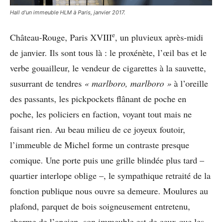
Hall d’un immeuble HLM à Paris, janvier 2017.
e
Château-Rouge, Paris XVIII
, un pluvieux après-midi
de janvier. Ils sont tous là : le proxénète, l’œil bas et le
verbe gouailleur, le vendeur de cigarettes à la sauvette,
susurrant de tendres
«
marlboro, marlboro
»
à l’oreille
des passants, les pickpockets flânant de poche en
poche, les policiers en faction, voyant tout mais ne
faisant rien. Au beau milieu de ce joyeux foutoir,
l’immeuble de Michel forme un contraste presque
comique. Une porte puis une grille blindée plus tard –
quartier interlope oblige –, le sympathique retraité de la
fonction publique nous ouvre sa demeure. Moulures au
plafond, parquet de bois soigneusement entretenu,
charme de l’ancien, son immeuble est de ceux que les