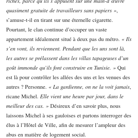
riches, parce qu
’
ils s
’
appuient sur une main-d
’
œ
uvre
quasiment gratuite de travailleurs sans papiers
»
,
s’amuse-t-il en tirant sur une éternelle cigarette.
Pourtant, le clan continue d’occuper un vaste
appartement idéalement situé à deux pas du métro.
«
Ils
s
’
en vont, ils reviennent. Pendant que les uns sont l
à
,
les autres se pr
é
lassent dans les villas tapageuses d
’
un
go
û
t immonde qu
’
ils font construire en Tunisie.
»
Qui
est là pour contrôler les allées des uns et les venues des
autres ? Personne.
«
La gardienne, on ne la voit jamais
,
ricane Michel.
Elle vient une heure par jour, dans le
meilleur des cas.
»
Désireux d’en savoir plus, nous
laissons Michel à ses gauloises et partons interroger des
élus à l’Hôtel de Ville, afin de mesurer l’ampleur des
abus en matière de logement social.