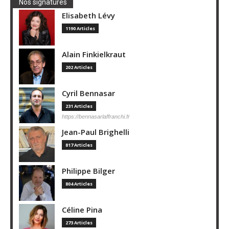
Nos signatures
Elisabeth Lévy
1190 Articles
Alain Finkielkraut
202 Articles
Cyril Bennasar
231 Articles
https://bennasarlaffranchi.fr
Jean-Paul Brighelli
817 Articles
Philippe Bilger
804 Articles
Céline Pina
273 Articles