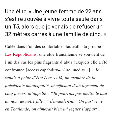
Une élue: « Une jeune femme de 22 ans
s’est retrouvée à vivre toute seule dans
un T5, alors que je venais de refuser un
32 mètres carrés à une famille de cinq. »
Calée dans l’un des confortables fauteuils du groupe
Les Républicains
, une élue francilienne se souvient de
l’un des cas les plus flagrants d’abus auxquels elle a été
confrontée.[access capability= »lire_inedits »]
«
Je
venais
à
peine d
’ê
tre
é
lue, et l
à
, un membre de la
pr
é
c
é
dente municipalit
é
, b
é
n
é
ficiant d
’
un logement de
cinq pi
è
ces, m
’
appelle
:
“
Tu pourrais pas mettre le bail
au nom de notre fille ?
”
demande-t-il.
“
On part vivre
en Tha
ï
lande, on aimerait bien lui l
é
guer l
’
appart
“. »