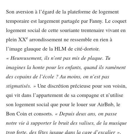
Son aversion à l’égard de la plateforme de logement
temporaire est largement partagée par Fanny. Le coquet
logement social de cette souriante trentenaire vivant en
e
plein XX
arrondissement ne ressemble en rien à
l’image glauque de la HLM de cité-dortoir.
«
Heureusement, ils n
’
ont pas mis de plaque. Tu
imagines la honte pour les enfants, quand ils ram
è
nent
des copains de l
’é
cole ? Au moins, on n
’
est pas
stigmatis
é
s.
»
Une discrétion précieuse pour son voisin,
qui vit dans l’appartement de sa compagne et n’utilise
son logement social que pour le louer sur AirBnb, le
Bon Coin et consorts.
«
Depuis deux ans, on passe
notre vie
à
supporter le bruit des valises, de la musique
trop forte, des f
ê
tes jusque dans la cage d
’
escalier
»
,