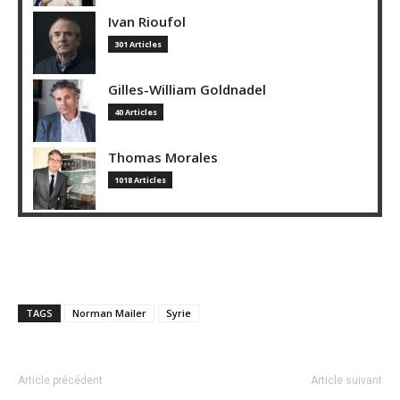
Ivan Rioufol
301 Articles
Gilles-William Goldnadel
40 Articles
Thomas Morales
1018 Articles
TAGS
Norman Mailer
Syrie
Article précédent
Article suivant