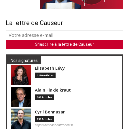
La lettre de Causeur
Nos signatures
Elisabeth Lévy
1190 Articles
Alain Finkielkraut
202 Articles
Cyril Bennasar
231 Articles
https://bennasarlaffranchi.fr