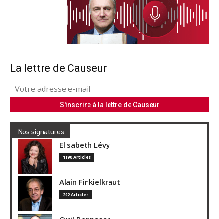
La lettre de Causeur
Nos signatures
Elisabeth Lévy
1190 Articles
Alain Finkielkraut
202 Articles
Cyril Bennasar