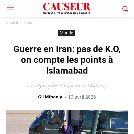
Accueil
Monde
Monde
Guerre en Iran: pas de K.O,
on compte les points à
Islamabad
L’analyse géopolitique de Gil Mihaely
Gil Mihaely
-
10 avril 2026