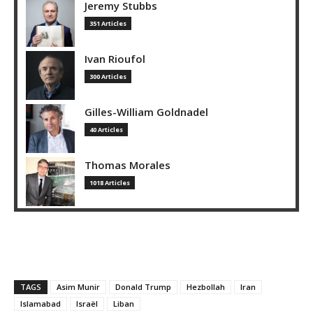
Jeremy Stubbs
351 Articles
Ivan Rioufol
300 Articles
Gilles-William Goldnadel
40 Articles
Thomas Morales
1018 Articles
TAGS
Asim Munir
Donald Trump
Hezbollah
Iran
Islamabad
Israël
Liban