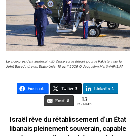
Le vice-président américain JD Vance sur le départ pour le Pakistan, sur la
Joint Base Andrews, Etats-Unis, 10 avril 2026 © Jacquelyn Martin/AP/SIPA
3
2
Facebook
Twitter
LinkedIn
13
8
Email
PARTAGES
Israël rêve du rétablissement d’un État
libanais pleinement souverain, capable