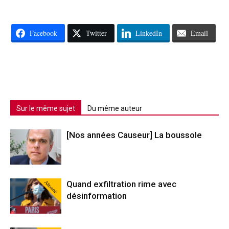
Facebook
Twitter
LinkedIn
Email
Sur le même sujet
Du même auteur
[Nos années Causeur] La boussole
Abonné
Quand exfiltration rime avec
désinformation