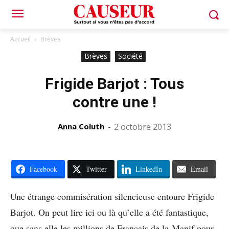
Accueil
Brèves
Brèves
Société
Frigide Barjot : Tous
contre une !
Anna Coluth
-
2 octobre 2013
Facebook
Twitter
LinkedIn
Email
Une étrange commisération silencieuse entoure Frigide
Barjot. On peut lire ici ou là qu’elle a été fantastique,
que sans elle les millions de Français de la Manif pour