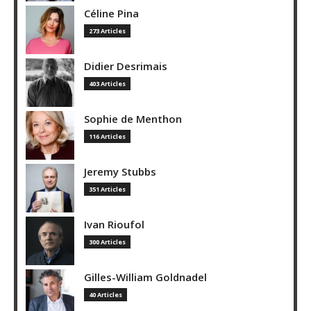
Céline Pina
273 Articles
Didier Desrimais
403 Articles
Sophie de Menthon
116 Articles
Jeremy Stubbs
351 Articles
Ivan Rioufol
300 Articles
Gilles-William Goldnadel
40 Articles