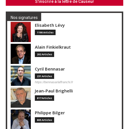
Nos signatures
Elisabeth Lévy
1190 Articles
Alain Finkielkraut
202 Articles
Cyril Bennasar
231 Articles
https://bennasarlaffranchi.fr
Jean-Paul Brighelli
817 Articles
Philippe Bilger
805 Articles