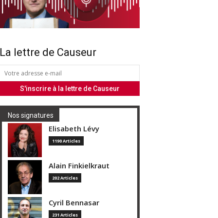
La lettre de Causeur
Nos signatures
Elisabeth Lévy
1190 Articles
Alain Finkielkraut
202 Articles
Cyril Bennasar
231 Articles