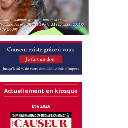
omme mégaphone à la main, lors de la 46eme
festation des gilets jaunes à Paris, 28 septembre 2019 ©
l Curtat/SIPA
Actuellement en kiosque
Été 2026