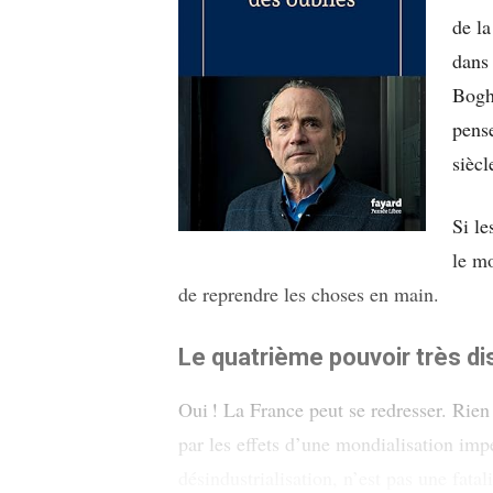
de la
dan
Bogh
pense
siècl
Si le
le mo
de reprendre les choses en main.
Le quatrième pouvoir très di
Oui ! La France peut se redresser. Rien 
par les effets d’une mondialisation impe
désindustrialisation, n’est pas une fat