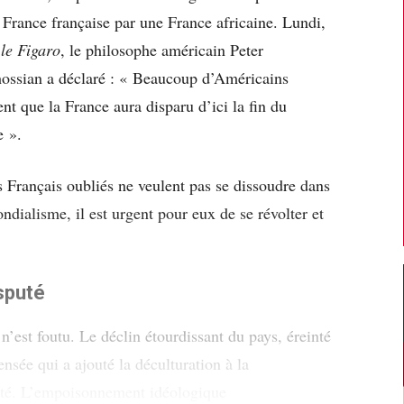
 France française par une France africaine. Lundi,
s
le Figaro
, le philosophe américain Peter
ossian a déclaré : « Beaucoup d’Américains
nt que la France aura disparu d’ici la fin du
e ».
s Français oubliés ne veulent pas se dissoudre dans
ndialisme, il est urgent pour eux de se révolter et
sputé
n’est foutu. Le déclin étourdissant du pays, éreinté
nsée qui a ajouté la déculturation à la
alité. L’empoisonnement idéologique