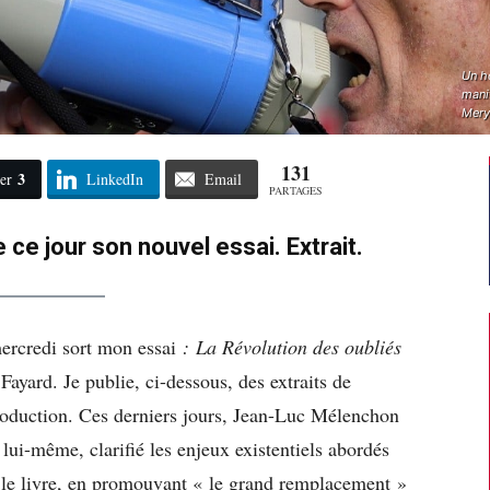
Un h
mani
Mery
131
3
er
LinkedIn
Email
PARTAGES
 ce jour son nouvel essai. Extrait.
ercredi sort mon essai
: La Révolution des oubliés
Fayard. Je publie, ci-dessous, des extraits de
troduction. Ces derniers jours, Jean-Luc Mélenchon
 lui-même, clarifié les enjeux existentiels abordés
 le livre, en promouvant « le grand remplacement »