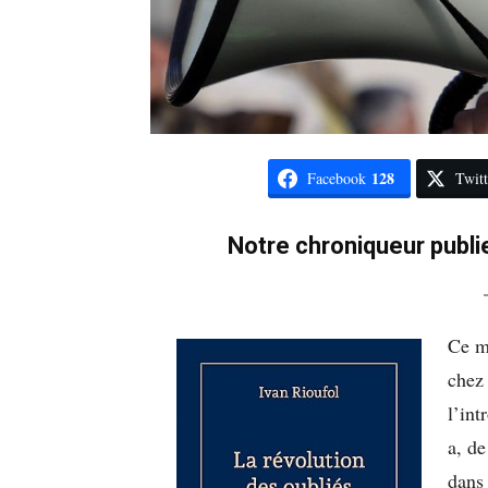
128
Facebook
Twitt
Notre chroniqueur publie
Ce m
chez 
l’in
a, de
dans