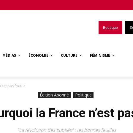
Boutique
S
MÉDIAS
ÉCONOMIE
CULTURE
FÉMINISME
’est pas foutue!
Édition Abonné
Politique
urquoi la France n’est pa
"La révolution des oubliés" : les bonnes feuilles