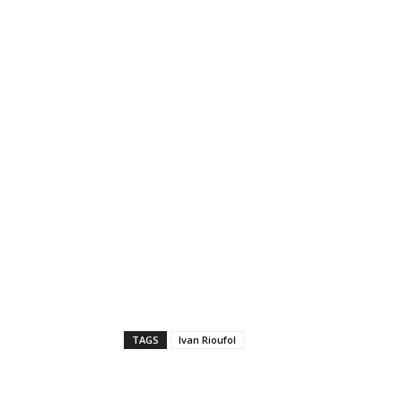
TAGS
Ivan Rioufol