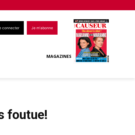
e connecter
Je m'abonne
MAGAZINES
s foutue!