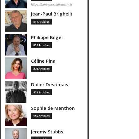
https://bennasarlaffranchi.fr
Jean-Paul Brighelli
817 Articles
Philippe Bilger
804 Articles
Céline Pina
273 Articles
Didier Desrimais
403 Articles
Sophie de Menthon
116 Articles
Jeremy Stubbs