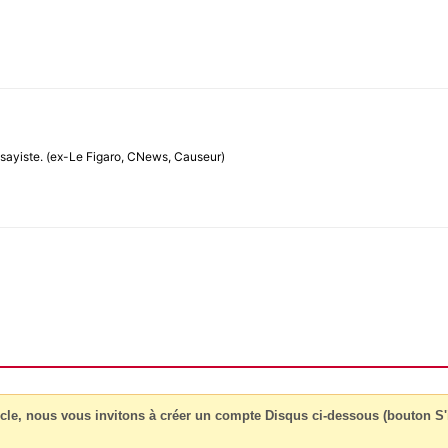
 essayiste. (ex-Le Figaro, CNews, Causeur)
cle, nous vous invitons à créer un compte Disqus ci-dessous (bouton S'i