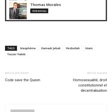
Thomas Morales
1018 Articles
TAGS
blasphème
Hamadi Jebali
Hezbollah
Islam
Yasser Habib
Article précédent
Article suivant
Code save the Queen
Homosexualité, droit
constitutionnel et
décentralisation