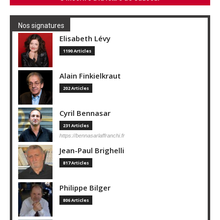
Nos signatures
Elisabeth Lévy
1190 Articles
Alain Finkielkraut
202 Articles
Cyril Bennasar
231 Articles
https://bennasarlaffranchi.fr
Jean-Paul Brighelli
817 Articles
Philippe Bilger
806 Articles