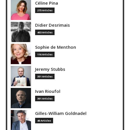
Céline Pina
273 Articles
Didier Desrimais
403 Articles
Sophie de Menthon
116 Articles
Jeremy Stubbs
351 Articles
Ivan Rioufol
301 Articles
Gilles-William Goldnadel
40 Articles