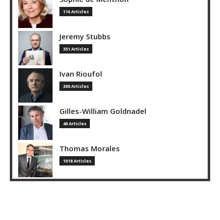
116 Articles
Jeremy Stubbs
351 Articles
Ivan Rioufol
300 Articles
Gilles-William Goldnadel
40 Articles
Thomas Morales
1018 Articles