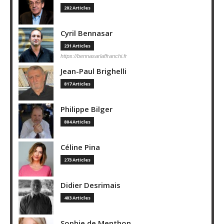
202 Articles
Cyril Bennasar
231 Articles
https://bennasarlaffranchi.fr
Jean-Paul Brighelli
817 Articles
Philippe Bilger
804 Articles
Céline Pina
273 Articles
Didier Desrimais
403 Articles
Sophie de Menthon